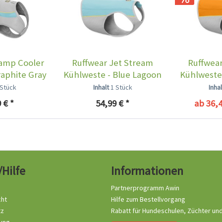
amp Cooler
Ruffwear Jet Stream
Ruffwear
aphite Gray
Kühlweste - Blue Lagoon
Kühlweste
O
 Stück
Inhalt
1 Stück
Inha
 € *
54,99 € *
ab 36,4
/Hilfe
Informationen
Partnerprogramm Awin
cht
Hilfe zum Bestellvorgang
tz
Rabatt für Hundeschulen, Züchter un