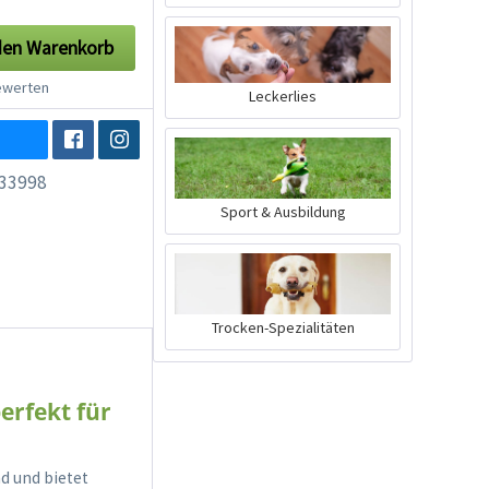
den
Warenkorb
werten
Leckerlies
33998
Sport & Ausbildung
Trocken-Spezialitäten
erfekt für
d und bietet