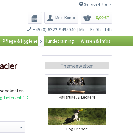
Service/Hilfe
Mein Konto
0,00 € *
+49 (0) 6322-9495940 | Mo. - Fr. 9h - 14h
Pflege & Hygiene
Hundetraining
Wissen & Infos

acier
Themenwelten
rsandkosten
Kauartikel & Leckerli
. Lieferzeit: 1-2
Dog Frisbee