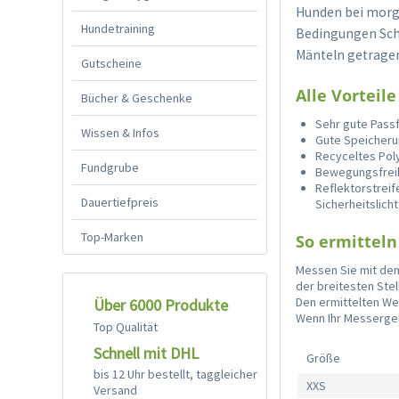
Hunden bei morge
Hundetraining
Bedingungen Schu
Mänteln getrage
Gutscheine
Alle Vorteile
Bücher & Geschenke
Sehr gute Pass
Wissen & Infos
Gute Speicher
Recyceltes Pol
Fundgrube
Bewegungsfreih
Reflektorstreif
Dauertiefpreis
Sicherheitslich
Top-Marken
So ermitteln 
Messen Sie mit de
der breitesten Stel
Den ermittelten We
Über 6000 Produkte
Wenn Ihr Messergeb
Top Qualität
Schnell mit DHL
Größe
bis 12 Uhr bestellt, taggleicher
XXS
Versand