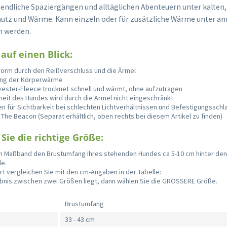
ndliche Spaziergängen und alltäglichen Abenteuern unter kalten,
tz und Wärme. Kann einzeln oder für zusätzliche Wärme unter an
n werden.
 auf einen Blick:
form durch den Reißverschluss und die Ärmel
ung der Körperwärme
yester-Fleece trocknet schnell und wärmt, ohne aufzutragen
eit des Hundes wird durch die Ärmel nicht eingeschränkt
en für Sichtbarkeit bei schlechten Lichtverhältnissen und Befestigungsschl
t The Beacon (Separat erhältlich, oben rechts bei diesem Artikel zu finden)
Sie die richtige Größe:
m Maßband den Brustumfang Ihres stehenden Hundes ca 5-10 cm hinter den
le.
rt vergleichen Sie mit den cm-Angaben in der Tabelle:
nis zwischen zwei Größen liegt, dann wählen Sie die GRÖSSERE Größe.
Brustumfang
33 - 43 cm