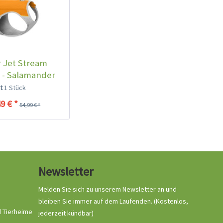
 Jet Stream
 - Salamander
range
lt
1 Stück
9 € *
54,99 € *
Newsletter
Melden Sie sich zu unserem Newsletter an und
bleiben Sie immer auf dem Laufenden.
(Kostenlos,
d Tierheime
jederzeit kündbar)