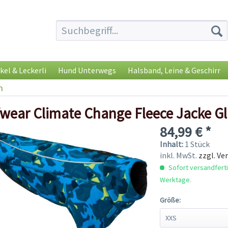
kel & Leckerli
Hund Unterwegs
Halsband, Leine & Geschirr
h
wear Climate Change Fleece Jacke Gl
84,99 € *
Inhalt:
1 Stück
inkl. MwSt.
zzgl. Ve
Sofort versandfertig
Werktage.
Größe: