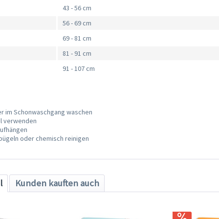
43 - 56 cm
56 - 69 cm
69 - 81 cm
81 - 91 cm
91 - 107 cm
ser im Schonwaschgang waschen
el verwenden
aufhängen
 bügeln oder chemisch reinigen
l
Kunden kauften auch