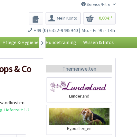
Service/Hilfe
Mein Konto
0,00 € *
+49 (0) 6322-9495940 | Mo. - Fr. 9h - 14h
Pflege & Hygiene
Hundetraining
Wissen & Infos

ops & Co
Themenwelten
Lunderland
rsandkosten
. Lieferzeit: 1-2
Hypoallergen