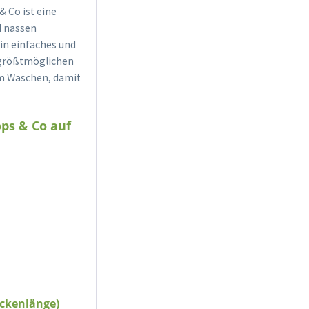
 Co ist eine
d nassen
ein einfaches und
 größtmöglichen
eim Waschen, damit
ps & Co auf
ckenlänge)