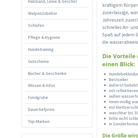
Halsband, Leine & Geschirr
kräftigem Körper
zuverlässige, wa
Welpenzubehör
Jahreszeit zuverl
Schlafen
schnelles An- un
Spaß auf jedem S
Pflege & Hygiene
die wasserabweis
Hundetraining
Die Vorteile
Gutscheine
einen Blick:
Bücher & Geschenke
Hundebekleidun
Bestseller
äußerst belieb
Wissen & Infos
mit reflektiere
außen wasserfe
Fundgrube
innen mollig w
mit Klettversch
Dauertiefpreis
waschbar bis 3
bitte nicht sch
Top-Marken
in Sonderformat
Die Größe wir