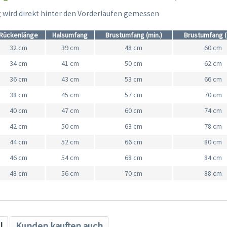
wird direkt hinter den Vorderläufen gemessen
Rückenlänge
Halsumfang
Brustumfang (min.)
Brustumfang (
32 cm
39 cm
48 cm
60 cm
34 cm
41 cm
50 cm
62 cm
36 cm
43 cm
53 cm
66 cm
38 cm
45 cm
57 cm
70 cm
40 cm
47 cm
60 cm
74 cm
42 cm
50 cm
63 cm
78 cm
44 cm
52 cm
66 cm
80 cm
46 cm
54 cm
68 cm
84 cm
48 cm
56 cm
70 cm
88 cm
l
Kunden kauften auch