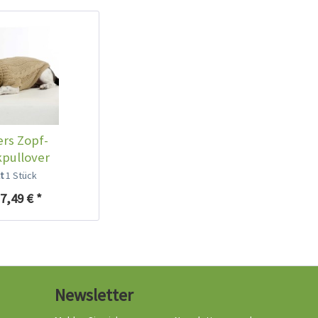
rs Zopf-
kpullover
auber Beige
lt
1 Stück
7,49 € *
Newsletter