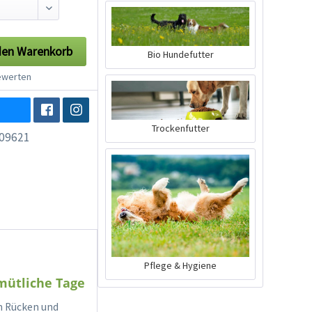
den
Warenkorb
Bio Hundefutter
werten
Trockenfutter
09621
Pflege & Hygiene
mütliche Tage
em Rücken und