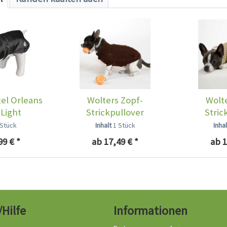
l Orleans
Wolters Zopf-
Wolte
 Light
Strickpullover
Stric
Hüttenzauber Schoko
Hüttenz
 Stück
Inhalt
1 Stück
Inha
99 € *
ab 17,49 € *
ab 1
/Hilfe
Informationen