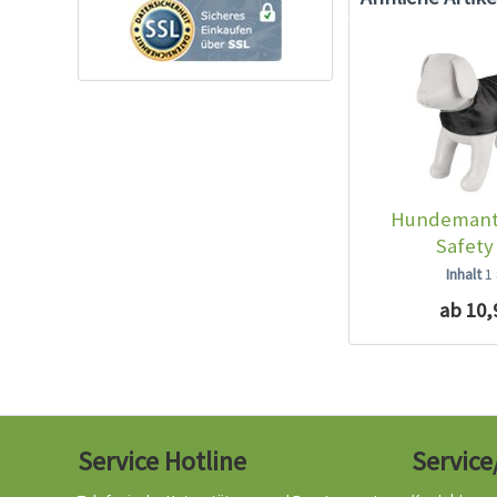
Hundemante
Safety
Inhalt
1
ab 10,
Service Hotline
Service