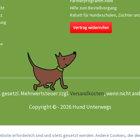
Partnerprogramm Awin
cht
Hilfe zum Bestellvorgang
tz
Rabatt für Hundeschulen, Züchter un
ung
Vertrag widerrufen
se
kl. gesetzl. Mehrwertsteuer zzgl.
Versandkosten
, wenn nicht an
Copyright © - 2026 Hund Unterwegs
ebsite erforderlich sind und stets gesetzt werden. Andere Cookies, die de