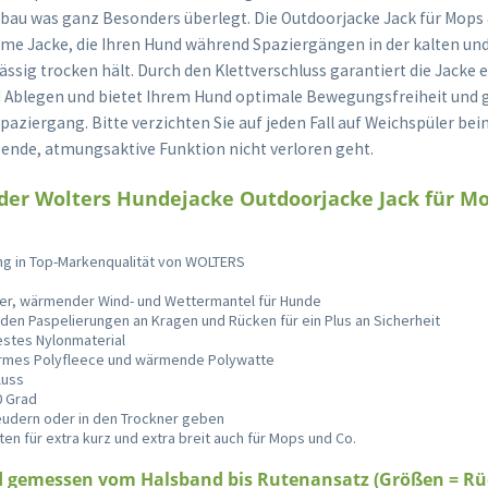
bau was ganz Besonders überlegt. Die Outdoorjacke Jack für Mops &
rme Jacke, die Ihren Hund während Spaziergängen in der kalten un
ässig trocken hält. Durch den Klettverschluss garantiert die Jacke 
d Ablegen und bietet Ihrem Hund optimale Bewegungsfreiheit und
paziergang. Bitte verzichten Sie auf jeden Fall auf Weichspüler b
ende, atmungsaktive Funktion nicht verloren geht.
 der Wolters Hundejacke Outdoorjacke Jack für Mo
g in Top-Markenqualität von WOLTERS
ter, wärmender Wind- und Wettermantel für Hunde
nden Paspelierungen an Kragen und Rücken für ein Plus an Sicherheit
stes Nylonmaterial
armes Polyfleece und wärmende Polywatte
luss
0 Grad
leudern oder in den Trockner geben
en für extra kurz und extra breit auch für Mops und Co.
d gemessen vom Halsband bis Rutenansatz (Größen = Rü