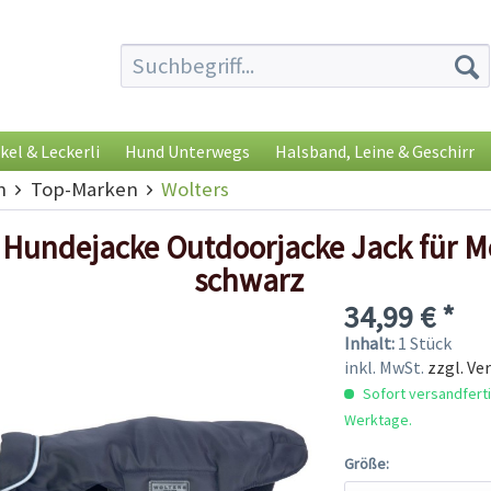
kel & Leckerli
Hund Unterwegs
Halsband, Leine & Geschirr
h
Top-Marken
Wolters
 Hundejacke Outdoorjacke Jack für M
schwarz
34,99 € *
Inhalt:
1 Stück
inkl. MwSt.
zzgl. Ve
Sofort versandfertig
Werktage.
Größe: