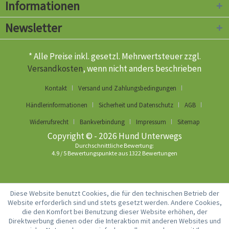
Informationen
Newsletter
* Alle Preise inkl. gesetzl. Mehrwertsteuer zzgl.
Versandkosten
, wenn nicht anders beschrieben
Kontakt
Versand und Zahlungsbedingungen
Händlerinformationen
Sicherheit und Datenschutz
AGB
Widerrufsrecht
Bankverbindung
Impressum
Sitemap
Copyright © - 2026 Hund Unterwegs
Durchschnittliche Bewertung:
4.9
/
5
Bewertungspunkte aus
1322
Bewertungen
Diese Website benutzt Cookies, die für den technischen Betrieb der
Website erforderlich sind und stets gesetzt werden. Andere Cookies,
die den Komfort bei Benutzung dieser Website erhöhen, der
Direktwerbung dienen oder die Interaktion mit anderen Websites und