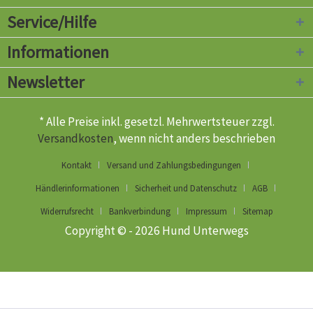
Service/Hilfe
Informationen
Newsletter
* Alle Preise inkl. gesetzl. Mehrwertsteuer zzgl.
Versandkosten
, wenn nicht anders beschrieben
Kontakt
Versand und Zahlungsbedingungen
Händlerinformationen
Sicherheit und Datenschutz
AGB
Widerrufsrecht
Bankverbindung
Impressum
Sitemap
Copyright © - 2026 Hund Unterwegs