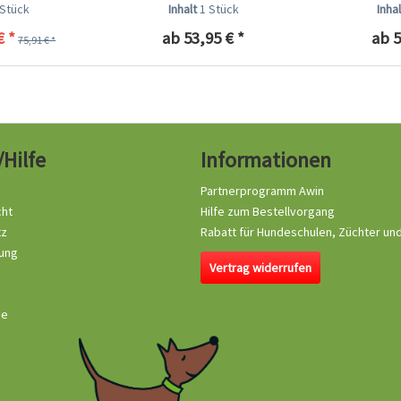
 Classic
braun
m
 Stück
Inhalt
1 Stück
Inha
€ *
ab 53,95 € *
ab 5
75,91 € *
/Hilfe
Informationen
Partnerprogramm Awin
cht
Hilfe zum Bestellvorgang
tz
Rabatt für Hundeschulen, Züchter un
ung
Vertrag widerrufen
se