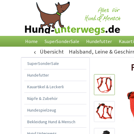
Home
SuperSonderSale
Hundefutter
Kauarti
Übersicht
Halsband, Leine & Geschir
SuperSonderSale
Hundefutter
Kauartikel & Leckerli
Näpfe & Zubehör
Hundespielzeug
Bekleidung Hund & Mensch
Hund Unterwegs