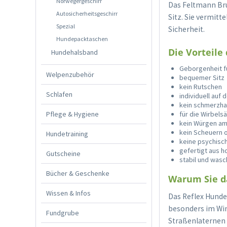
Norwegergeschirr
Das Feltmann Brus
Autosicherheitsgeschirr
Sitz. Sie vermit
Spezial
Sicherheit.
Hundepacktaschen
Die Vorteile
Hundehalsband
Geborgenheit f
Welpenzubehör
bequemer Sitz
kein Rutschen
Schlafen
individuell auf
kein schmerzha
Pflege & Hygiene
für die Wirbels
kein Würgen am
kein Scheuern 
Hundetraining
keine psychisc
gefertigt aus 
Gutscheine
stabil und was
Bücher & Geschenke
Warum Sie da
Wissen & Infos
Das Reflex Hunde
besonders im Wint
Fundgrube
Straßenlaternen e