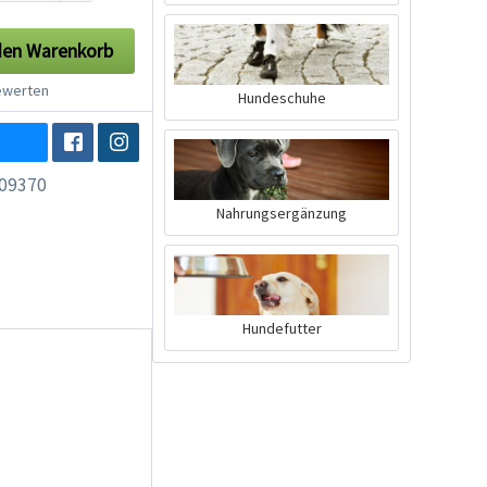
den
Warenkorb
werten
Hundeschuhe
09370
Nahrungsergänzung
Hundefutter