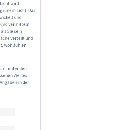
Licht wird
lgrünem Licht. Das
wickelt und
 und vermitteln
als Sie sein
äche verteilt und
t, wohlfühlen.
cm hinter den
essenen Wertes
-Angaben in der