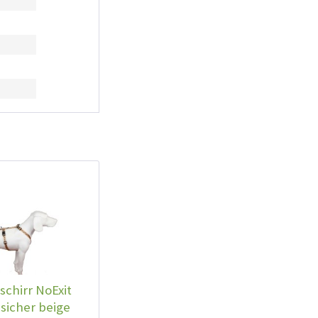
chirr NoExit
sicher beige