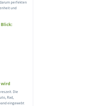
t darum perfekten
enheit und
Blick:
 wird
reszeit. Die
uto, Rad,
chband eingewebt