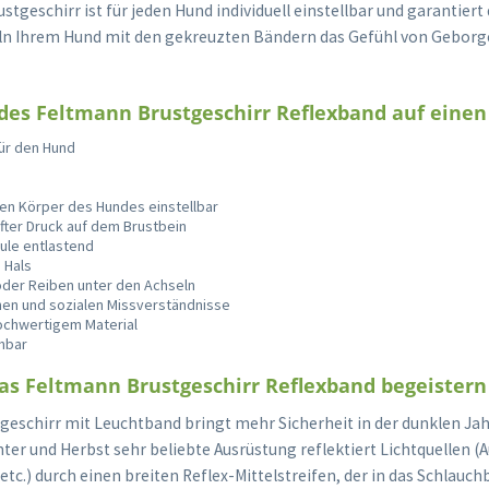
tgeschirr ist für jeden Hund individuell einstellbar und garantier
teln Ihrem Hund mit den gekreuzten Bändern das Gefühl von Geborg
 des Feltmann Brustgeschirr Reflexband auf einen 
ür den Hund
 den Körper des Hundes einstellbar
fter Druck auf dem Brustbein
äule entlastend
 Hals
oder Reiben unter den Achseln
hen und sozialen Missverständnisse
hochwertigem Material
chbar
s Feltmann Brustgeschirr Reflexband begeistern
geschirr mit Leuchtband bringt mehr Sicherheit in der dunklen Jah
er und Herbst sehr beliebte Ausrüstung reflektiert Lichtquellen (A
tc.) durch einen breiten Reflex-Mittelstreifen, der in das Schlau