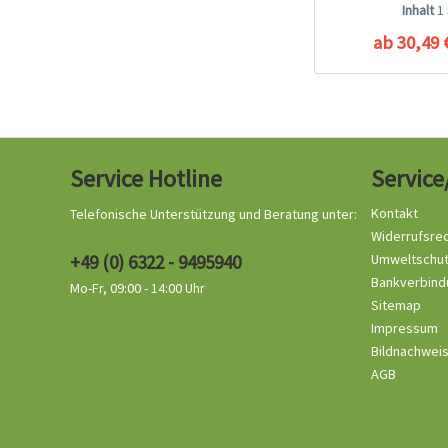
BodyGuard
Inhalt
1
ab 30,49 
Service Hotline
Service
Kontakt
Telefonische Unterstützung und Beratung unter:
Widerrufsre
+49 (0) 6322 - 9495940
Umweltschu
Bankverbind
Mo-Fr, 09:00 - 14:00 Uhr
Sitemap
Impressum
Bildnachwei
AGB