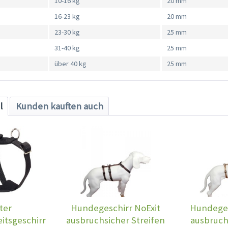
10-16 kg
20 mm
16-23 kg
20 mm
23-30 kg
25 mm
31-40 kg
25 mm
über 40 kg
25 mm
l
Kunden kauften auch
ter
Hundegeschirr NoExit
Hundeges
itsgeschirr
ausbruchsicher Streifen
ausbruch