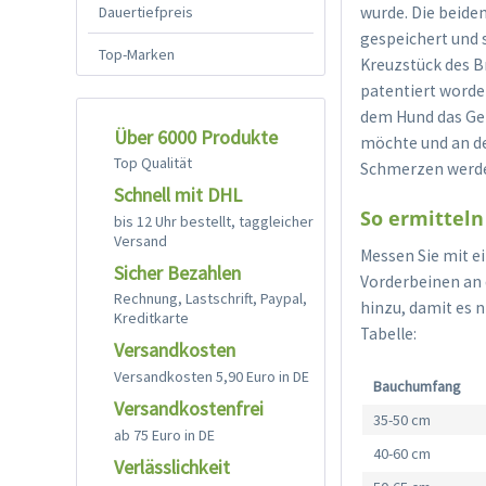
Dauertiefpreis
wurde. Die beiden
gespeichert und s
Top-Marken
Kreuzstück des Br
patentiert worde
dem Hund das Gefü
Über 6000 Produkte
möchte und an der
Top Qualität
Schmerzen werden
Schnell mit DHL
So ermitteln 
bis 12 Uhr bestellt, taggleicher
Versand
Messen Sie mit e
Sicher Bezahlen
Vorderbeinen an 
Rechnung, Lastschrift, Paypal,
hinzu, damit es n
Kreditkarte
Tabelle:
Versandkosten
Versandkosten 5,90 Euro in DE
Bauchumfang
Versandkostenfrei
35-50 cm
ab 75 Euro in DE
40-60 cm
Verlässlichkeit