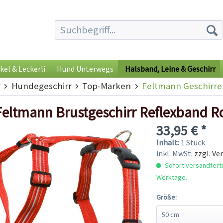
kel & Leckerli
Hund Unterwegs
Halsband, Leine & Geschirr
r
Hundegeschirr
Top-Marken
Feltmann Geschirre
Feltmann Brustgeschirr Reflexband R
33,95 € *
Inhalt:
1 Stück
inkl. MwSt.
zzgl. Ve
Sofort versandfertig
Werktage.
Größe: