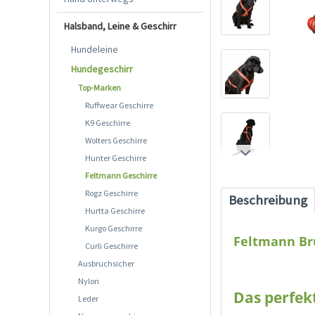
Halsband, Leine & Geschirr
Hundeleine
Hundegeschirr
Top-Marken
Ruffwear Geschirre
K9 Geschirre
Wolters Geschirre
Hunter Geschirre
Feltmann Geschirre
Rogz Geschirre
Beschreibung
Hurtta Geschirre
Kurgo Geschirre
Feltmann Bru
Curli Geschirre
Ausbruchsicher
Nylon
Das perfek
Leder