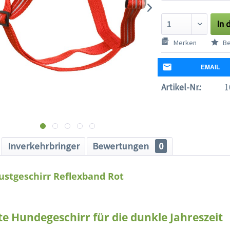
In 
Merken
Be
EMAIL
Artikel-Nr.:
1
Inverkehrbringer
Bewertungen
0
stgeschirr Reflexband Rot
te Hundegeschirr für die dunkle Jahreszeit