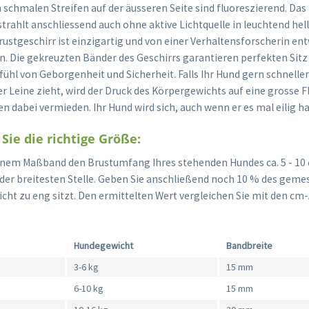
 schmalen Streifen auf der äusseren Seite sind fluoreszierend. Das 
trahlt anschliessend auch ohne aktive Lichtquelle in leuchtend hel
ustgeschirr ist einzigartig und von einer Verhaltensforscherin ent
n. Die gekreuzten Bänder des Geschirrs garantieren perfekten Sitz
hl von Geborgenheit und Sicherheit. Falls Ihr Hund gern schneller 
 Leine zieht, wird der Druck des Körpergewichts auf eine grosse Fl
 dabei vermieden. Ihr Hund wird sich, auch wenn er es mal eilig ha
Sie die richtige Größe:
inem Maßband den Brustumfang Ihres stehenden Hundes ca. 5 - 10 
der breitesten Stelle. Geben Sie anschließend noch 10 % des gem
icht zu eng sitzt. Den ermittelten Wert vergleichen Sie mit den cm
Hundegewicht
Bandbreite
3-6 kg
15 mm
6-10 kg
15 mm