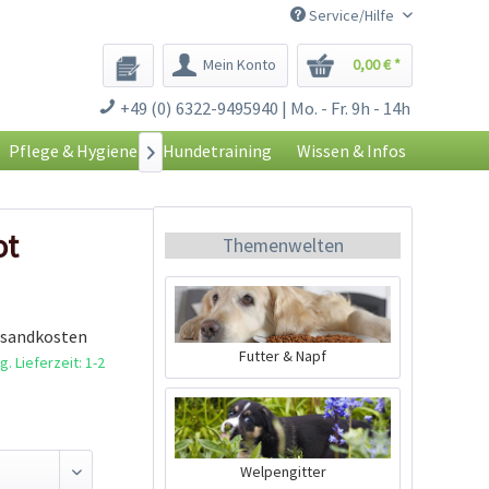
Service/Hilfe
Mein Konto
0,00 € *
+49 (0) 6322-9495940 | Mo. - Fr. 9h - 14h
Pflege & Hygiene
Hundetraining
Wissen & Infos

ot
Themenwelten
rsandkosten
Futter & Napf
. Lieferzeit: 1-2
Welpengitter