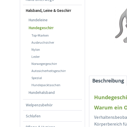
Halsband, Leine & Geschirr
Hundeleine
Hundegeschirr
Top-Marken
Ausbruchsicher
Nylon
Leder
Norwegergeschirr
Autosicherheitsgeschirr
Spezial
Beschreibung
Hundepacktaschen
Hundehalsband
Hundegeschi
Welpenzubehör
Warum ein O
Schlafen
Verhaltensbeobac
Körperbereich für
Pflege & Hygiene