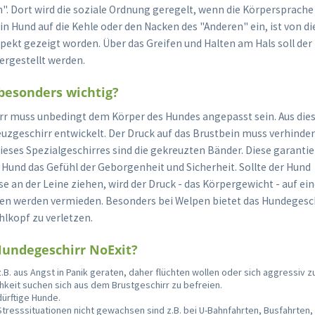
. Dort wird die soziale Ordnung geregelt, wenn die Körpersprache 
ein Hund auf die Kehle oder den Nacken des "Anderen" ein, ist von 
spekt gezeigt worden. Über das Greifen und Halten am Hals soll de
ergestellt werden.
 besonders wichtig?
rr muss unbedingt dem Körper des Hundes angepasst sein. Aus di
uzgeschirr entwickelt. Der Druck auf das Brustbein muss verhinder
dieses Spezialgeschirres sind die gekreuzten Bänder. Diese garanti
Hund das Gefühl der Geborgenheit und Sicherheit. Sollte der Hund
e an der Leine ziehen, wird der Druck - das Körpergewicht - auf ei
zen werden vermieden. Besonders bei Welpen bietet das Hundegesc
hlkopf zu verletzen.
undegeschirr NoExit?
z.B. aus Angst in Panik geraten, daher flüchten wollen oder sich aggressiv 
hkeit suchen sich aus dem Brustgeschirr zu befreien.
ürftige Hunde.
Stresssituationen nicht gewachsen sind z.B. bei U-Bahnfahrten, Busfahrten,