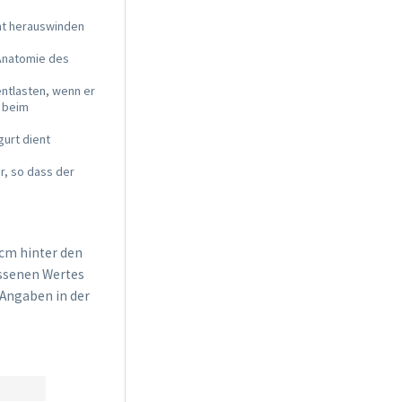
cht herauswinden
 Anatomie des
ntlasten, wenn er
n beim
urt dient
r, so dass der
cm hinter den
essenen Wertes
-Angaben in der