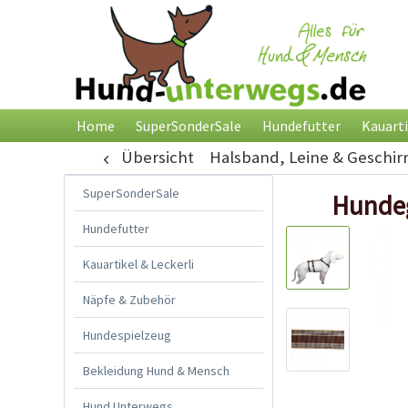
Home
SuperSonderSale
Hundefutter
Kauarti
Übersicht
Halsband, Leine & Geschir
SuperSonderSale
Hundeg
Hundefutter
Kauartikel & Leckerli
Näpfe & Zubehör
Hundespielzeug
Bekleidung Hund & Mensch
Hund Unterwegs