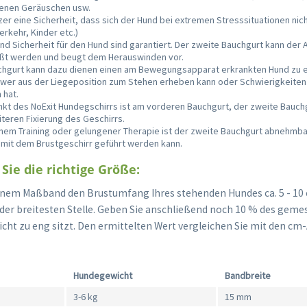
enen Geräuschen usw.
er eine Sicherheit, dass sich der Hund bei extremen Stresssituationen ni
erkehr, Kinder etc.)
d Sicherheit für den Hund sind garantiert. Der zweite Bauchgurt kann der
ßt werden und beugt dem Herauswinden vor.
chgurt kann dazu dienen einen am Bewegungsapparat erkrankten Hund zu e
chwer aus der Liegeposition zum Stehen erheben kann oder Schwierigkeite
 hat.
kt des NoExit Hundegschirrs ist am vorderen Bauchgurt, der zweite Bauchg
eiteren Fixierung des Geschirrs.
hem Training oder gelungener Therapie ist der zweite Bauchgurt abnehmba
 mit dem Brustgeschirr geführt werden kann.
Sie die richtige Größe:
inem Maßband den Brustumfang Ihres stehenden Hundes ca. 5 - 10 
der breitesten Stelle. Geben Sie anschließend noch 10 % des gem
icht zu eng sitzt. Den ermittelten Wert vergleichen Sie mit den cm
Hundegewicht
Bandbreite
3-6 kg
15 mm