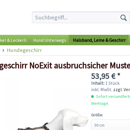
kel & Leckerli
Hund Unterwegs
Halsband, Leine & Geschirr
r
Hundegeschirr
eschirr NoExit ausbruchsicher Muste
53,95 € *
Inhalt:
1 Stück
inkl. MwSt.
zzgl. Ve
Sofort versandfertig
Werktage.
Größe: