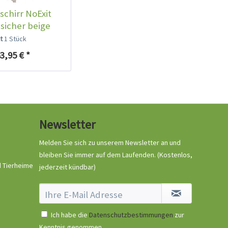
chirr NoExit
sicher beige
it...
lt
1 Stück
3,95 € *
Newsletter
Melden Sie sich zu unserem Newsletter an und
bleiben Sie immer auf dem Laufenden.
(Kostenlos,
d Tierheime
jederzeit kündbar)
Ich habe die
Datenschutzbestimmungen
zur
Kenntnis genommen.