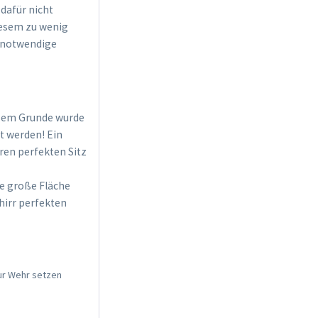
dafür nicht
diesem zu wenig
r notwendige
esem Grunde wurde
t werden! Ein
eren perfekten Sitz
ne große Fläche
hirr perfekten
zur Wehr setzen