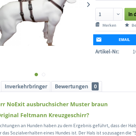
In 
Merken
Be
EMAIL
Artikel-Nr.:
1
Inverkehrbringer
Bewertungen
0
rr NoExit ausbruchsicher Muster braun
riginal Feltmann Kreuzgeschirr?
htungen an Hunden haben zu dem Ergebnis geführt, dass der Hals
 das Sozialverhalten eines Hundes ist. Der Hals ist sozusagen die "