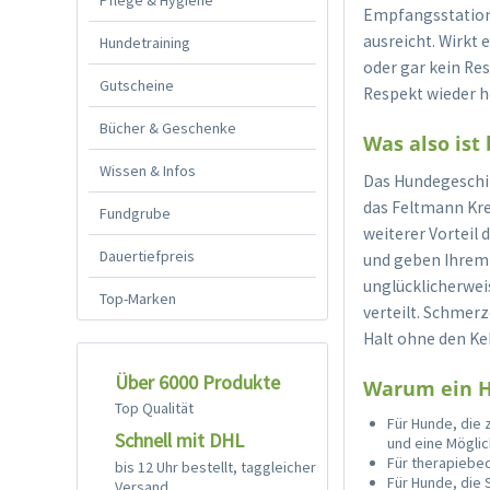
Empfangsstation"
ausreicht. Wirkt 
Hundetraining
oder gar kein Re
Gutscheine
Respekt wieder h
Bücher & Geschenke
Was also ist
Wissen & Infos
Das Hundegeschi
das Feltmann Kre
Fundgrube
weiterer Vorteil 
Dauertiefpreis
und geben Ihrem 
unglücklicherweis
Top-Marken
verteilt. Schmer
Halt ohne den Ke
Über 6000 Produkte
Warum ein H
Top Qualität
Für Hunde, die 
Schnell mit DHL
und eine Möglic
Für therapiebed
bis 12 Uhr bestellt, taggleicher
Für Hunde, die 
Versand