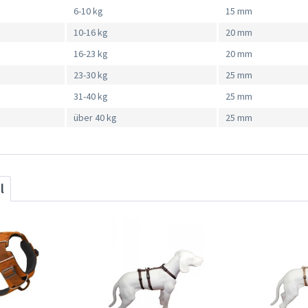
6-10 kg
15 mm
10-16 kg
20 mm
16-23 kg
20 mm
23-30 kg
25 mm
31-40 kg
25 mm
über 40 kg
25 mm
l