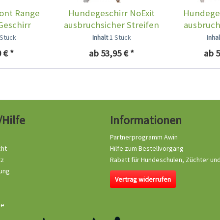
ront Range
Hundegeschirr NoExit
Hundeges
Geschirr
ausbruchsicher Streifen
ausbruch
re...
braun
m
 Stück
Inhalt
1 Stück
Inha
 € *
ab 53,95 € *
ab 5
/Hilfe
Informationen
Partnerprogramm Awin
cht
Hilfe zum Bestellvorgang
tz
Rabatt für Hundeschulen, Züchter un
ung
Vertrag widerrufen
se