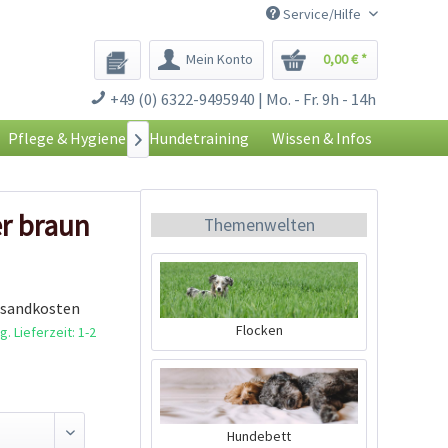
Service/Hilfe
Mein Konto
0,00 € *
+49 (0) 6322-9495940 | Mo. - Fr. 9h - 14h
Pflege & Hygiene
Hundetraining
Wissen & Infos

r braun
Themenwelten
rsandkosten
Flocken
. Lieferzeit: 1-2
Hundebett