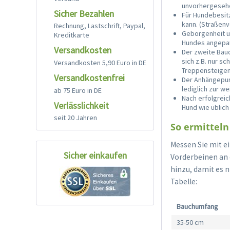
unvorhergeseh
Sicher Bezahlen
Für Hundebesitz
kann. (Straßenv
Rechnung, Lastschrift, Paypal,
Geborgenheit un
Kreditkarte
Hundes angepa
Versandkosten
Der zweite Bau
sich z.B. nur s
Versandkosten 5,90 Euro in DE
Treppensteigen
Versandkostenfrei
Der Anhängepun
lediglich zur w
ab 75 Euro in DE
Nach erfolgreic
Verlässlichkeit
Hund wie üblich
seit 20 Jahren
So ermitteln 
Messen Sie mit e
Sicher einkaufen
Vorderbeinen an 
hinzu, damit es n
Tabelle:
Bauchumfang
35-50 cm