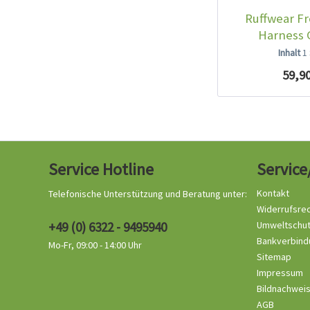
Ruffwear F
Harness 
Campfi
Inhalt
1
59,90
Service Hotline
Service
Kontakt
Telefonische Unterstützung und Beratung unter:
Widerrufsre
+49 (0) 6322 - 9495940
Umweltschu
Bankverbind
Mo-Fr, 09:00 - 14:00 Uhr
Sitemap
Impressum
Bildnachwei
AGB