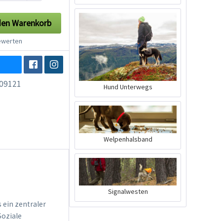
den
Warenkorb
werten
09121
Hund Unterwegs
Welpenhalsband
Signalwesten
 ein zentraler
Soziale