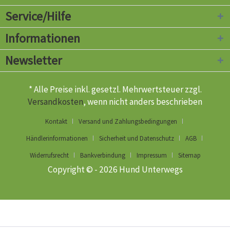
Service/Hilfe
Informationen
Newsletter
* Alle Preise inkl. gesetzl. Mehrwertsteuer zzgl.
Versandkosten
, wenn nicht anders beschrieben
Kontakt
Versand und Zahlungsbedingungen
Händlerinformationen
Sicherheit und Datenschutz
AGB
Widerrufsrecht
Bankverbindung
Impressum
Sitemap
Copyright © - 2026 Hund Unterwegs