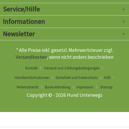
Service/Hilfe
Informationen
Newsletter
* Alle Preise inkl. gesetzl. Mehrwertsteuer zzgl.
Versandkosten
, wenn nicht anders beschrieben
Kontakt
Versand und Zahlungsbedingungen
Händlerinformationen
Sicherheit und Datenschutz
AGB
Widerrufsrecht
Bankverbindung
Impressum
Sitemap
Copyright © - 2026 Hund Unterwegs