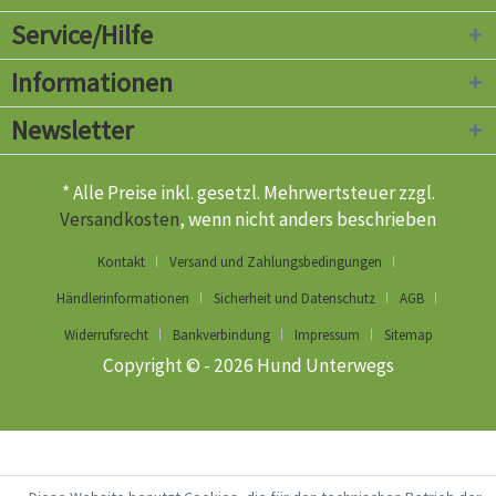
Service/Hilfe
Informationen
Newsletter
* Alle Preise inkl. gesetzl. Mehrwertsteuer zzgl.
Versandkosten
, wenn nicht anders beschrieben
Kontakt
Versand und Zahlungsbedingungen
Händlerinformationen
Sicherheit und Datenschutz
AGB
Widerrufsrecht
Bankverbindung
Impressum
Sitemap
Copyright © - 2026 Hund Unterwegs