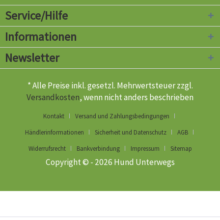
Service/Hilfe
Informationen
Newsletter
* Alle Preise inkl. gesetzl. Mehrwertsteuer zzgl.
Versandkosten
, wenn nicht anders beschrieben
Kontakt
Versand und Zahlungsbedingungen
Händlerinformationen
Sicherheit und Datenschutz
AGB
Widerrufsrecht
Bankverbindung
Impressum
Sitemap
Copyright © - 2026 Hund Unterwegs