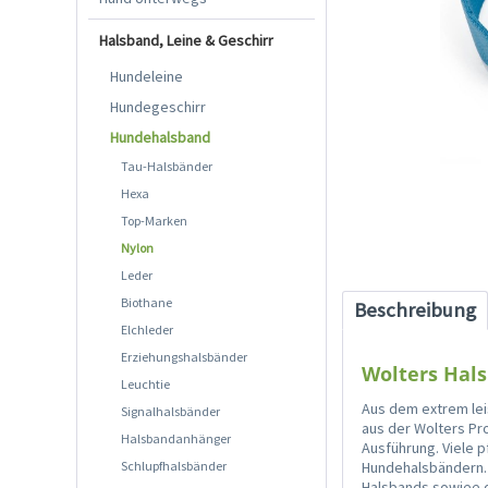
Halsband, Leine & Geschirr
Hundeleine
Hundegeschirr
Hundehalsband
Tau-Halsbänder
Hexa
Top-Marken
Nylon
Leder
Biothane
Beschreibung
Elchleder
Erziehungshalsbänder
Wolters Hals
Leuchtie
Aus dem extrem le
Signalhalsbänder
aus der Wolters Pro
Halsbandanhänger
Ausführung. Viele p
Schlupfhalsbänder
Hundehalsbändern. 
Halsbands sowiee d