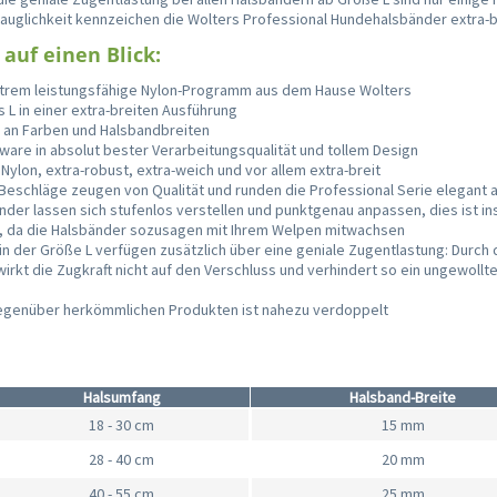
tauglichkeit kennzeichen die Wolters Professional Hundehalsbänder extra-b
 auf einen Blick:
xtrem leistungsfähige Nylon-Programm aus dem Hause Wolters
s L in einer extra-breiten Ausführung
l an Farben und Halsbandbreiten
ware in absolut bester Verarbeitungsqualität und tollem Design
Nylon, extra-robust, extra-weich und vor allem extra-breit
Beschläge zeugen von Qualität und runden die Professional Serie elegant 
änder lassen sich stufenlos verstellen und punktgenau anpassen, dies ist i
, da die Halsbänder sozusagen mit Ihrem Welpen mitwachsen
in der Größe L verfügen zusätzlich über eine geniale Zugentlastung: Durch
irkt die Zugkraft nicht auf den Verschluss und verhindert so ein ungewollt
gegenüber herkömmlichen Produkten ist nahezu verdoppelt
Halsumfang
Halsband-Breite
18 - 30 cm
15 mm
28 - 40 cm
20 mm
40 - 55 cm
25 mm