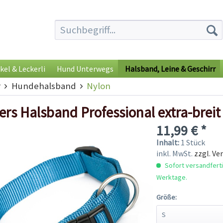
kel & Leckerli
Hund Unterwegs
Halsband, Leine & Geschirr
r
Hundehalsband
Nylon
ers Halsband Professional extra-brei
11,99 € *
Inhalt:
1 Stück
inkl. MwSt.
zzgl. Ve
Sofort versandfertig
Werktage.
Größe: