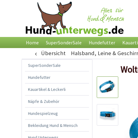
Home
SuperSonderSale
Hundefutter
Kauarti
Übersicht
Halsband, Leine & Geschir
SuperSonderSale
Wolt
Hundefutter
Kauartikel & Leckerli
Näpfe & Zubehör
Hundespielzeug
Bekleidung Hund & Mensch
Hund Unterwegs