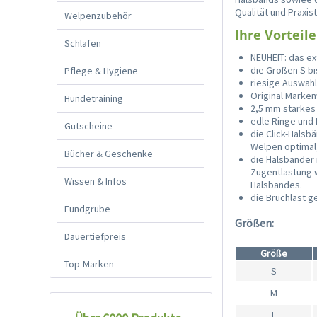
Qualität und Praxis
Welpenzubehör
Ihre Vorteile
Schlafen
NEUHEIT: das e
die Größen S bi
Pflege & Hygiene
riesige Auswah
Original Marken
Hundetraining
2,5 mm starkes 
edle Ringe und 
Gutscheine
die Click-Halsb
Welpen optimal
Bücher & Geschenke
die Halsbänder 
Zugentlastung w
Wissen & Infos
Halsbandes.
die Bruchlast 
Fundgrube
Größen:
Dauertiefpreis
Größe
Top-Marken
S
M
L