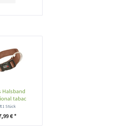
s Halsband
ional tabac
lt
1 Stück
7,99 € *