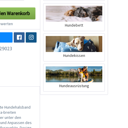
den
Warenkorb
werten
Hundebett
29023
Hundekissen
Hundeausrüstung
ite Hundehalsband
ra-breiten
ler unter den
n und Anpassen des
Pluspunkte. Design,