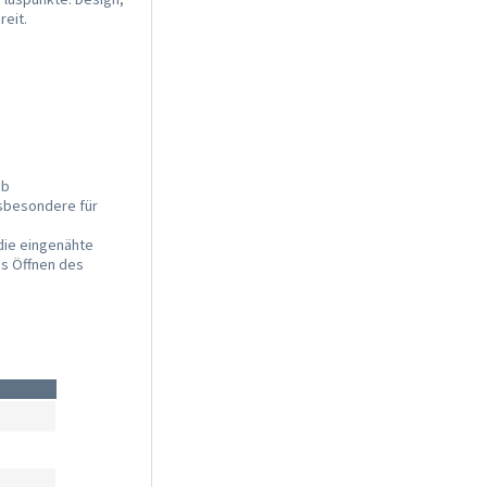
reit.
ab
nsbesondere für
 die eingenähte
es Öffnen des