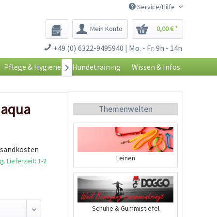
Service/Hilfe
Mein Konto
0,00 € *
+49 (0) 6322-9495940 | Mo. - Fr. 9h - 14h
Pflege & Hygiene
Hundetraining
Wissen & Infos

t aqua
Themenwelten
rsandkosten
Leinen
. Lieferzeit: 1-2
Schuhe & Gummistiefel