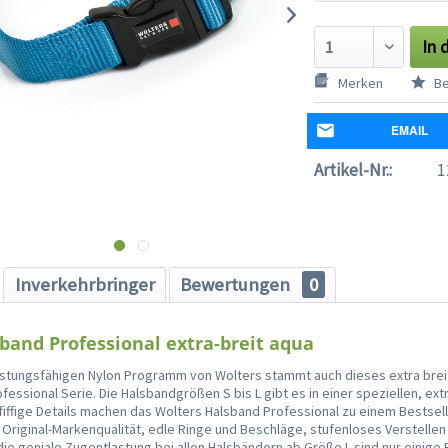
In 
Merken
Be
EMAIL
Artikel-Nr.:
1
Inverkehrbringer
Bewertungen
0
band Professional extra-breit aqua
istungsfähigen Nylon Programm von Wolters stammt auch dieses extra bre
fessional Serie. Die Halsbandgrößen S bis L gibt es in einer speziellen, ext
fiffige Details machen das Wolters Halsband Professional zu einem Bestsel
Original-Markenqualität, edle Ringe und Beschläge, stufenloses Verstelle
ie geniale Zugentlastung bei allen Halsbändern ab Größe L sind nur einige 