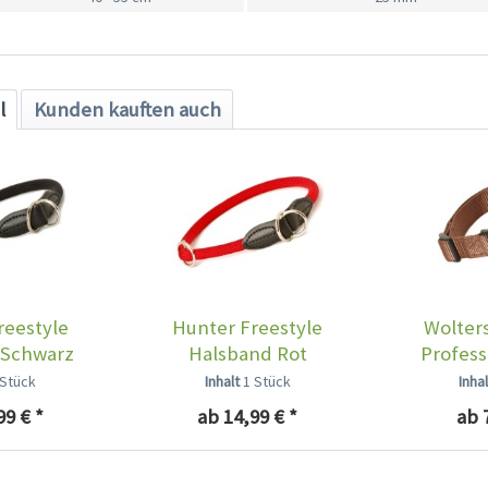
l
Kunden kauften auch
reestyle
Hunter Freestyle
Wolter
 Schwarz
Halsband Rot
Profess
 Stück
Inhalt
1 Stück
Inha
99 € *
ab 14,99 € *
ab 