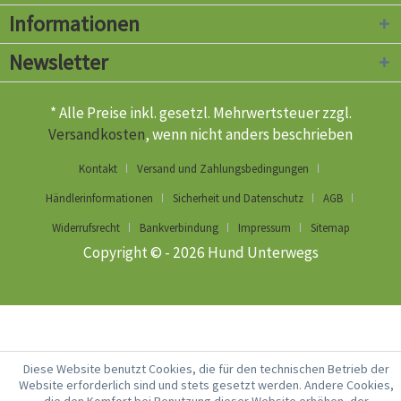
Informationen
Newsletter
* Alle Preise inkl. gesetzl. Mehrwertsteuer zzgl.
Versandkosten
, wenn nicht anders beschrieben
Kontakt
Versand und Zahlungsbedingungen
Händlerinformationen
Sicherheit und Datenschutz
AGB
Widerrufsrecht
Bankverbindung
Impressum
Sitemap
Copyright © - 2026 Hund Unterwegs
Diese Website benutzt Cookies, die für den technischen Betrieb der
Website erforderlich sind und stets gesetzt werden. Andere Cookies,