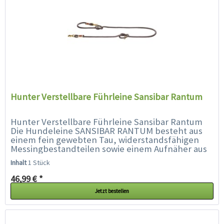
Hunter Verstellbare Führleine Sansibar Rantum
Hunter Verstellbare Führleine Sansibar Rantum
Die Hundeleine SANSIBAR RANTUM besteht aus
einem fein gewebten Tau, widerstandsfähigen
Messingbestandteilen sowie einem Aufnäher aus
echtem Leder, der das Logo der legendären...
Inhalt
1 Stück
46,99 € *
Jetzt bestellen