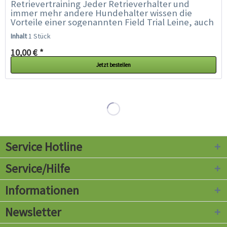
Retrievertraining Jeder Retrieverhalter und
immer mehr andere Hundehalter wissen die
Vorteile einer sogenannten Field Trial Leine, auch
Moxonleine oder Retrieverleine genannt, zu...
Inhalt
1 Stück
10,00 € *
Jetzt bestellen
Service Hotline
Service/Hilfe
Informationen
Newsletter