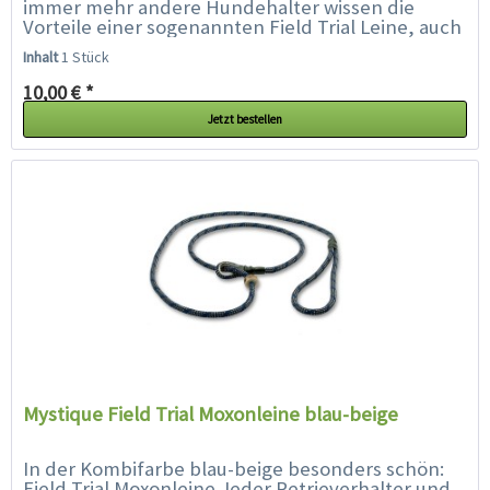
immer mehr andere Hundehalter wissen die
Vorteile einer sogenannten Field Trial Leine, auch
Moxonleine oder Retrieverleine...
Inhalt
1 Stück
10,00 € *
Jetzt bestellen
Mystique Field Trial Moxonleine blau-beige
In der Kombifarbe blau-beige besonders schön:
Field Trial Moxonleine Jeder Retrieverhalter und