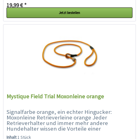
19,99 € *
Jetzt bestellen
Mystique Field Trial Moxonleine orange
Signalfarbe orange, ein echter Hingucker:
Moxonleine Retrieverleine orange Jeder
Retrieverhalter und immer mehr andere
Hundehalter wissen die Vorteile einer
sogenannten Field Trial Leine, auch Moxonleine
Inhalt
1 Stück