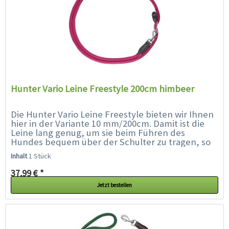
Hunter Vario Leine Freestyle 200cm himbeer
Die Hunter Vario Leine Freestyle bieten wir Ihnen
hier in der Variante 10 mm/200cm. Damit ist die
Leine lang genug, um sie beim Führen des
Hundes bequem über der Schulter zu tragen, so
dass Ihre Hände frei sind. Die Leine besteht aus...
Inhalt
1 Stück
37,99 € *
Jetzt bestellen