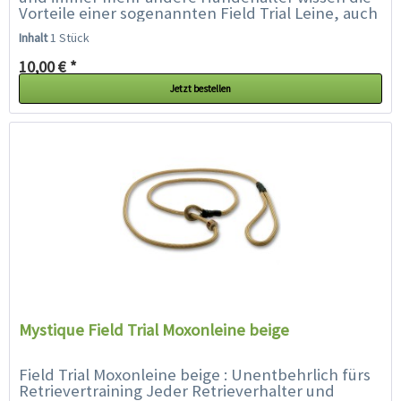
Vorteile einer sogenannten Field Trial Leine, auch
Moxonleine oder Retrieverleine genannt, zu...
Inhalt
1 Stück
10,00 € *
Jetzt bestellen
Mystique Field Trial Moxonleine beige
Field Trial Moxonleine beige : Unentbehrlich fürs
Retrievertraining Jeder Retrieverhalter und