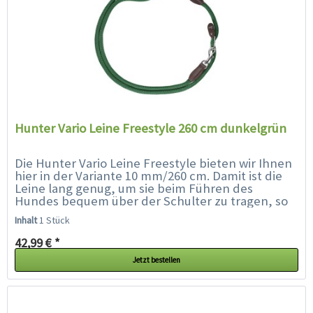
Hunter Vario Leine Freestyle 260 cm dunkelgrün
Die Hunter Vario Leine Freestyle bieten wir Ihnen
hier in der Variante 10 mm/260 cm. Damit ist die
Leine lang genug, um sie beim Führen des
Hundes bequem über der Schulter zu tragen, so
dass Ihre Hände frei sind. Die Leine besteht aus...
Inhalt
1 Stück
42,99 € *
Jetzt bestellen