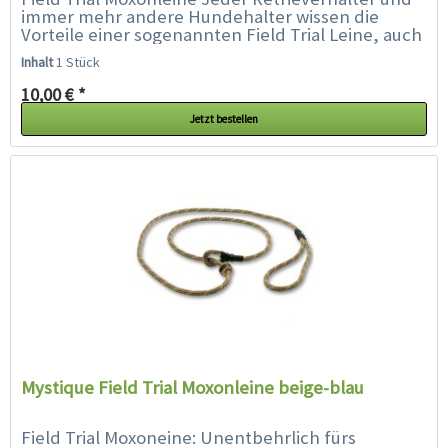
immer mehr andere Hundehalter wissen die
Vorteile einer sogenannten Field Trial Leine, auch
Moxonleine oder Retrieverleine genannt,...
Inhalt
1 Stück
10,00 € *
Jetzt bestellen
Mystique Field Trial Moxonleine beige-blau
Field Trial Moxoneine: Unentbehrlich fürs