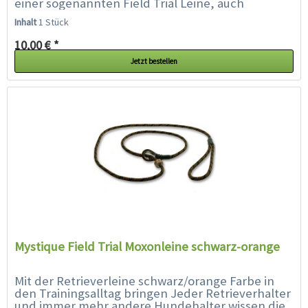
einer sogenannten Field Trial Leine, auch
Moxonleine oder Retrieverleine genannt, zu...
Inhalt
1 Stück
10,00 € *
Jetzt bestellen
Mystique Field Trial Moxonleine schwarz-orange
Mit der Retrieverleine schwarz/orange Farbe in
den Trainingsalltag bringen Jeder Retrieverhalter
und immer mehr andere Hundehalter wissen die