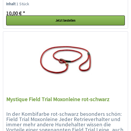
Moxonleine oder Retrieverleine genannt, zu...
Inhalt
1 Stück
10,00 € *
Jetzt bestellen
Mystique Field Trial Moxonleine rot-schwarz
In der Kombifarbe rot-schwarz besonders schön:
Field Trial Moxonleine Jeder Retrieverhalter und
immer mehr andere Hundehalter wissen die
Vorteile einer sogenannten Field Trial Leine, auch