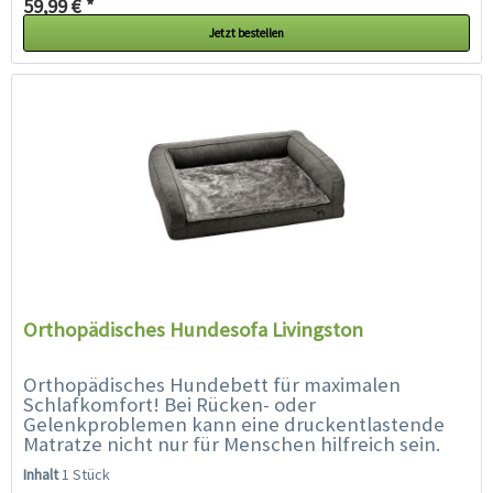
59,99 € *
Jetzt bestellen
Orthopädisches Hundesofa Livingston
Orthopädisches Hundebett für maximalen
Schlafkomfort! Bei Rücken- oder
Gelenkproblemen kann eine druckentlastende
Matratze nicht nur für Menschen hilfreich sein.
Das Orthopädische Hundesofa LIVINGSTON bietet
Inhalt
1 Stück
Hunden mit Gelenk-...