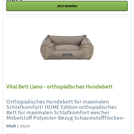
Jetzt bestellen
Vital Bett Liano - orthopädisches Hundebett
Orthopädisches Hundebett für maximalen
Schlafkomfort! HOME Edition orthopädisches
Bett für maximalen Schlafkomfort weicher
Möbelstoff Polyester-Bezug Schaumstoffflocken-
Füllung mit fest integriertem Kissen Bezug...
Inhalt
1 Stück