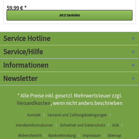
59,99 € *
Jetzt bestellen
Service Hotline
Service/Hilfe
Informationen
Newsletter
* Alle Preise inkl. gesetzl. Mehrwertsteuer zzgl.
Versandkosten
, wenn nicht anders beschrieben
Kontakt
Versand und Zahlungsbedingungen
Händlerinformationen
Sicherheit und Datenschutz
AGB
Widerrufsrecht
Bankverbindung
Impressum
Sitemap