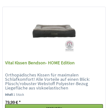
Vital Kissen Bendson- HOME Edition
Orthopädisches Kissen für maximalen
Schlafkomfort! Alle Vorteile auf einen Blick:
Plüsch/robuster Webstoff Polyester-Bezug
Liegefläche aus viskoelastischen
Schaumstoffflocken (Memory-Effekt), 13 und 14
Inhalt
1 Stück
cm...
79,99 € *