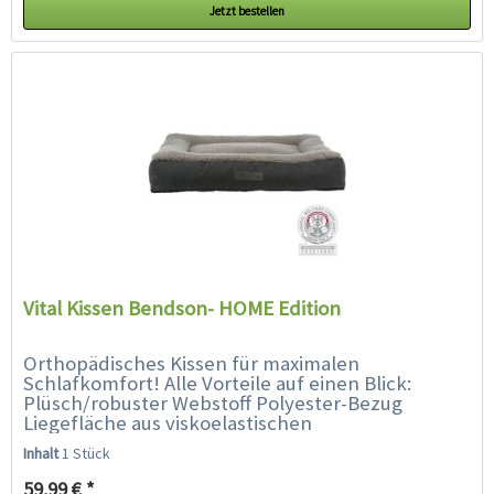
Jetzt bestellen
Vital Kissen Bendson- HOME Edition
Orthopädisches Kissen für maximalen
Schlafkomfort! Alle Vorteile auf einen Blick:
Plüsch/robuster Webstoff Polyester-Bezug
Liegefläche aus viskoelastischen
Schaumstoffflocken (Memory-Effekt), 13 und 14
Inhalt
1 Stück
cm...
59,99 € *