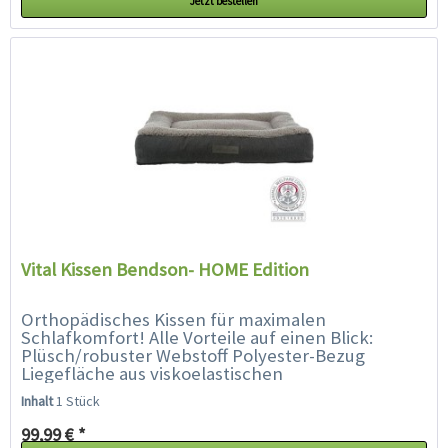
Jetzt bestellen
Vital Kissen Bendson- HOME Edition
Orthopädisches Kissen für maximalen
Schlafkomfort! Alle Vorteile auf einen Blick:
Plüsch/robuster Webstoff Polyester-Bezug
Liegefläche aus viskoelastischen
Schaumstoffflocken (Memory-Effekt), 13 und 14
Inhalt
1 Stück
cm...
99,99 € *