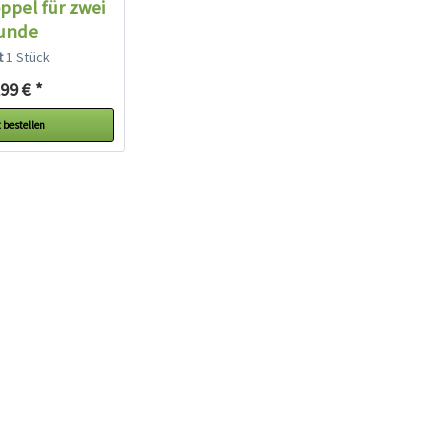
ppel für zwei
unde
lt
1 Stück
99 € *
 bestellen