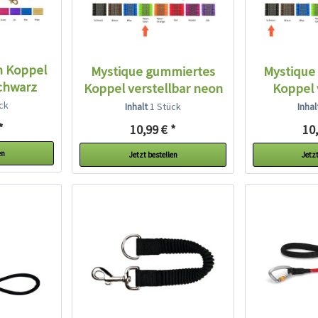
n Koppel
Mystique gummiertes
Mystique
schwarz
Koppel verstellbar neon
Koppel 
grün
sc
ck
Inhalt
1 Stück
Inha
*
10,99 € *
10,
en
Jetzt bestellen
Jetzt