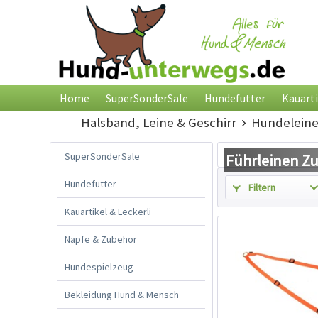
Home
SuperSonderSale
Hundefutter
Kauarti
Halsband, Leine & Geschirr
Hundelein
SuperSonderSale
Führleinen Z
Hundefutter
Filtern
Kauartikel & Leckerli
Näpfe & Zubehör
Hundespielzeug
Bekleidung Hund & Mensch