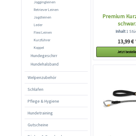
Joggingleinen
Retriever Leinen
Premium Kur
Jagdleinen
schwar
Leder
Inhalt
1 Stü
Flexi Leinen
Kurzführer
13,99 € 
Koppel
Jetzt bestell
Hundegeschirr
Hundehalsband
Welpenzubehör
Schlafen
Pflege & Hygiene
Hundetraining
Gutscheine