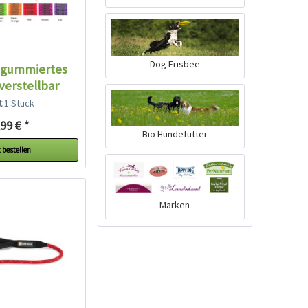
Dog Frisbee
 gummiertes
verstellbar
hwarz
lt
1 Stück
99 € *
Bio Hundefutter
 bestellen
Marken