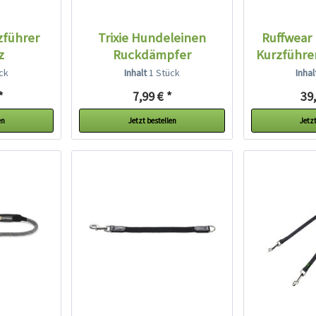
zführer
Trixie Hundeleinen
Ruffwear
z
Ruckdämpfer
Kurzführe
ck
Inhalt
1 Stück
Inha
*
7,99 € *
39,
en
Jetzt bestellen
Jetzt