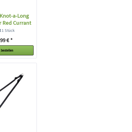
 Knot-a-Long
r Red Currant
lt
1 Stück
99 € *
 bestellen