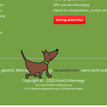
cht
Hilfe zum Bestellvorgang
tz
Rabatt für Hundeschulen, Züchter un
ung
Vertrag widerrufen
se
kl. gesetzl. Mehrwertsteuer zzgl.
Versandkosten
, wenn nicht an
Copyright © - 2026 Hund Unterwegs
Durchschnittliche Bewertung:
4.9
/
5
Bewertungspunkte aus
1322
Bewertungen