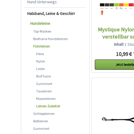
Hund Unterwegs
Halsband, Leine & Geschirr
Hundeleine
Mystique Nylo
Top-Marken
verstellbar 
Biothane Hundeleinen
Inhalt
1 Stü
Führleinen
10,99 € 
Hexa
Nylon
Jetzt bestell
Leder
BioThane
Gummiert
Tauleinen
Moxonleinen
Leinen Zubehör
Schleppleinen
Rollleinen
Gummiert