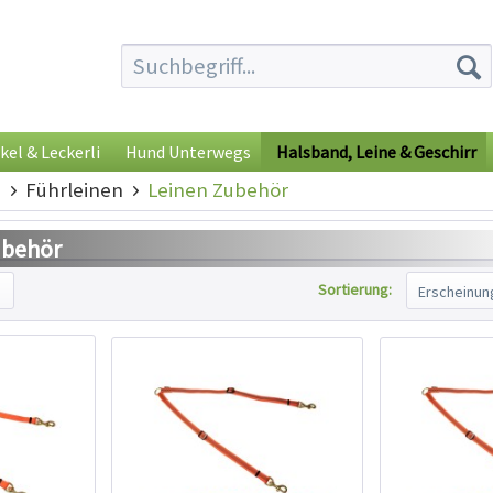
kel & Leckerli
Hund Unterwegs
Halsband, Leine & Geschirr
e
Führleinen
Leinen Zubehör
ubehör
Sortierung: