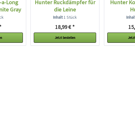
-a-Long
Hunter Ruckdämpfer für
Hunter Ko
nite Gray
die Leine
H
ck
Inhalt
1 Stück
Inha
*
18,99 € *
15,
en
Jetzt bestellen
Jetzt