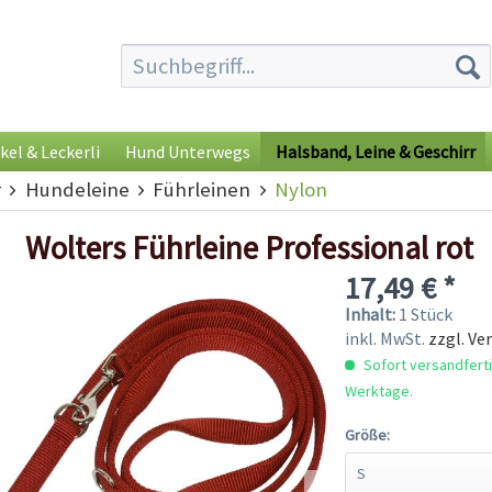
kel & Leckerli
Hund Unterwegs
Halsband, Leine & Geschirr
r
Hundeleine
Führleinen
Nylon
Wolters Führleine Professional rot
17,49 € *
Inhalt:
1 Stück
inkl. MwSt.
zzgl. Ve
Sofort versandfertig
Werktage.
Größe: