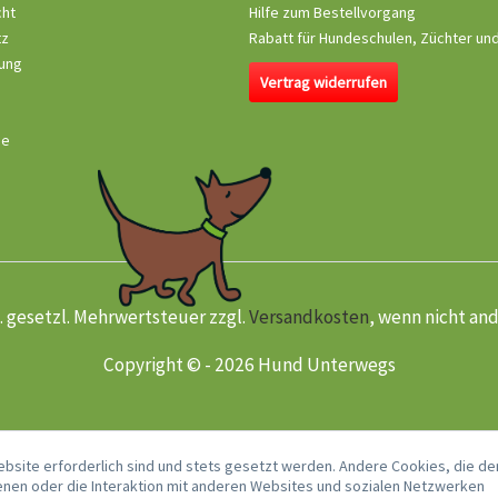
cht
Hilfe zum Bestellvorgang
tz
Rabatt für Hundeschulen, Züchter un
ung
Vertrag widerrufen
se
kl. gesetzl. Mehrwertsteuer zzgl.
Versandkosten
, wenn nicht an
Copyright © - 2026 Hund Unterwegs
ebsite erforderlich sind und stets gesetzt werden. Andere Cookies, die de
nen oder die Interaktion mit anderen Websites und sozialen Netzwerken