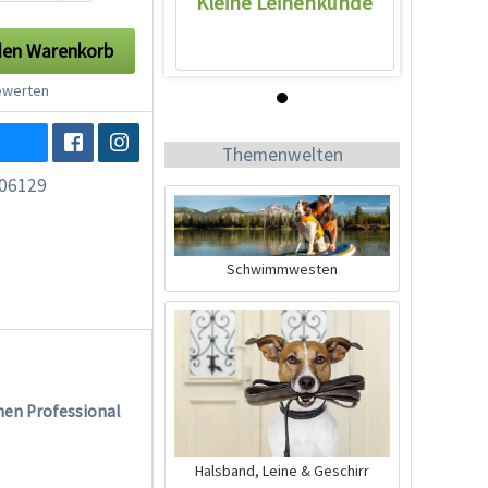
Kleine Leinenkunde
den
Warenkorb
werten
Wissen
Themenwelten
06129
Schwimmwesten
Kleine Leinenkunde
enen Professional
Halsband, Leine & Geschirr