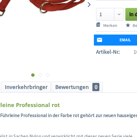
In 
Merken
Be
EMAIL
Artikel-Nr.:
1
Inverkehrbringer
Bewertungen
0
leine Professional rot
 Führleine Professional in der Farbe rot gehört zur neuen hauseig
alist in Sachen Nylon und verwirklicht mit dieser neuen Serie viele