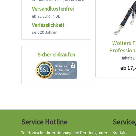
Versandkostenfrei
ab 75 Euro in DE
Verlässlichkeit
seit 20 Jahren
Wolters F
Profession
Sicher einkaufen
Inhalt
1
ab 17,
Service Hotline
Service
Kontakt
Telefonische Unterstützung und Beratung unter: