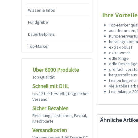
Wissen & Infos
Ihre Vorteile
Fundgrube
Top-Markenqual
aus der neuen,
Dauertiefpreis
Kundenerwartu
herausgekommen
Top-Marken
extra-robust
extra-weich
edle Ringe
edle Beschläge
Über 6000 Produkte
dreifach verste
hergestellt aus
Top Qualität
Leinen liegen 
Schnell mit DHL
viele tolle Far
Leinenlänge 20
bis 12 Uhr bestellt, taggleicher
Versand
Sicher Bezahlen
Rechnung, Lastschrift, Paypal,
Ähnliche Artike
Kreditkarte
Versandkosten
Versandkosten 5,90 Euro in DE