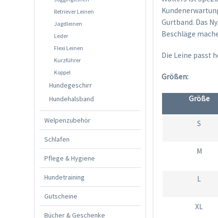
Kundenerwartunge
Retriever Leinen
Gurtband. Das Nyl
Jagdleinen
Beschläge machen
Leder
Flexi Leinen
Die Leine passt 
Kurzführer
Koppel
Größen:
Hundegeschirr
Größe
Hundehalsband
Welpenzubehör
S
Schlafen
M
Pflege & Hygiene
Hundetraining
L
Gutscheine
XL
Bücher & Geschenke