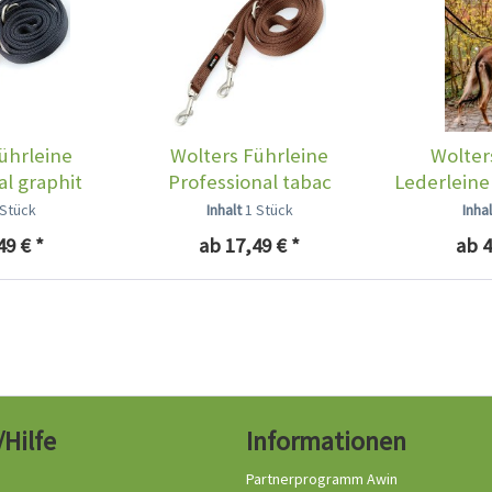
ührleine
Wolters Führleine
Wolter
al graphit
Professional tabac
Lederleine
 Stück
Inhalt
1 Stück
Inha
49 € *
ab 17,49 € *
ab 4
/Hilfe
Informationen
Partnerprogramm Awin