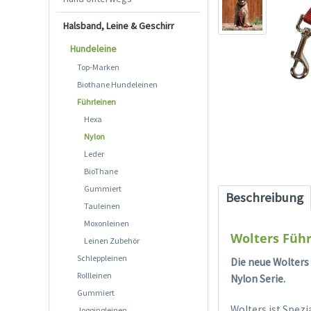
Halsband, Leine & Geschirr
Hundeleine
Top-Marken
Biothane Hundeleinen
Führleinen
Hexa
Nylon
Leder
BioThane
Gummiert
Beschreibung
Tauleinen
Moxonleinen
Wolters Führ
Leinen Zubehör
Schleppleinen
Die neue Wolters
Rollleinen
Nylon Serie.
Gummiert
Wolters ist Spezi
Joggingleinen