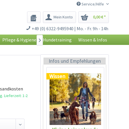
Service/Hilfe
Mein Konto
0,00 € *
+49 (0) 6322-9495940 | Mo. - Fr. 9h - 14h
Pflege & Hygiene
Hundetraining
Wissen & Infos

Kleine Leinenkunde
Infos und Empfehlungen
Wissen
rsandkosten
. Lieferzeit: 1-2