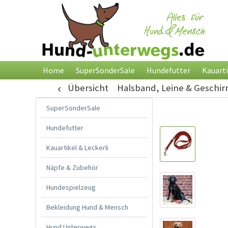
Home
SuperSonderSale
Hundefutter
Kauarti
Übersicht
Halsband, Leine & Geschir
SuperSonderSale
Hundefutter
Kauartikel & Leckerli
Näpfe & Zubehör
Hundespielzeug
Bekleidung Hund & Mensch
Hund Unterwegs