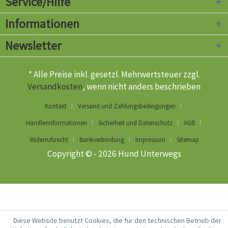
Service/Hilfe
Informationen
Newsletter
* Alle Preise inkl. gesetzl. Mehrwertsteuer zzgl.
Versandkosten
, wenn nicht anders beschrieben
Kontakt
Versand und Zahlungsbedingungen
Händlerinformationen
Sicherheit und Datenschutz
AGB
Widerrufsrecht
Bankverbindung
Impressum
Sitemap
Copyright © - 2026 Hund Unterwegs
Diese Website benutzt Cookies, die für den technischen Betrieb der