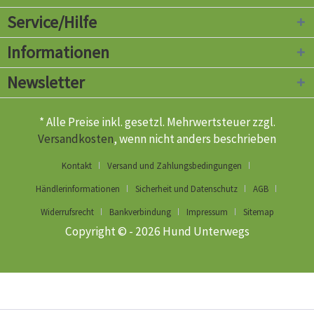
Service/Hilfe
Informationen
Newsletter
* Alle Preise inkl. gesetzl. Mehrwertsteuer zzgl.
Versandkosten
, wenn nicht anders beschrieben
Kontakt
Versand und Zahlungsbedingungen
Händlerinformationen
Sicherheit und Datenschutz
AGB
Widerrufsrecht
Bankverbindung
Impressum
Sitemap
Copyright © - 2026 Hund Unterwegs