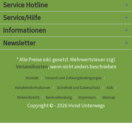
Service Hotline
Service/Hilfe
Informationen
Newsletter
* Alle Preise inkl. gesetzl. Mehrwertsteuer zzgl.
Versandkosten
, wenn nicht anders beschrieben
Kontakt
Versand und Zahlungsbedingungen
Händlerinformationen
Sicherheit und Datenschutz
AGB
Widerrufsrecht
Bankverbindung
Impressum
Sitemap
Copyright © - 2026 Hund Unterwegs