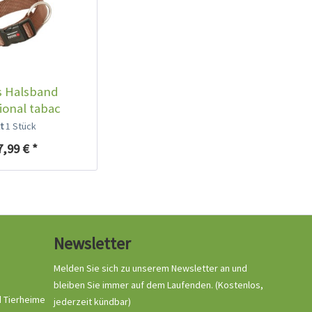
s Halsband
Ruffwear Front Range
ional tabac
Leine Twilight Gray
lt
1 Stück
Inhalt
1 Stück
7,99 € *
32,99 € *
Ausverkauft
Newsletter
Melden Sie sich zu unserem Newsletter an und
bleiben Sie immer auf dem Laufenden.
(Kostenlos,
d Tierheime
jederzeit kündbar)