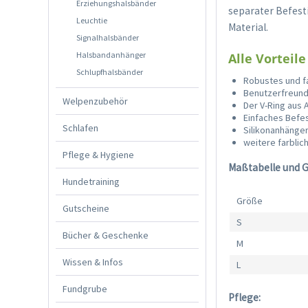
Erziehungshalsbänder
separater Befest
Leuchtie
Material.
Signalhalsbänder
Halsbandanhänger
Alle Vorteile
Schlupfhalsbänder
Robustes und f
Benutzerfreundl
Welpenzubehör
Der V-Ring aus 
Einfaches Befe
Schlafen
Silikonanhänge
weitere farblic
Pflege & Hygiene
Maßtabelle und 
Hundetraining
Größe
Gutscheine
S
Bücher & Geschenke
M
Wissen & Infos
L
Fundgrube
Pflege: