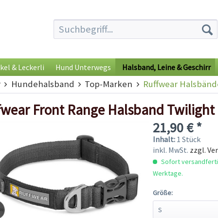
kel & Leckerli
Hund Unterwegs
Halsband, Leine & Geschirr
r
Hundehalsband
Top-Marken
Ruffwear Halsbänd
fwear Front Range Halsband Twilight
21,90 € *
Inhalt:
1 Stück
inkl. MwSt.
zzgl. Ve
Sofort versandfertig
Werktage.
Größe: