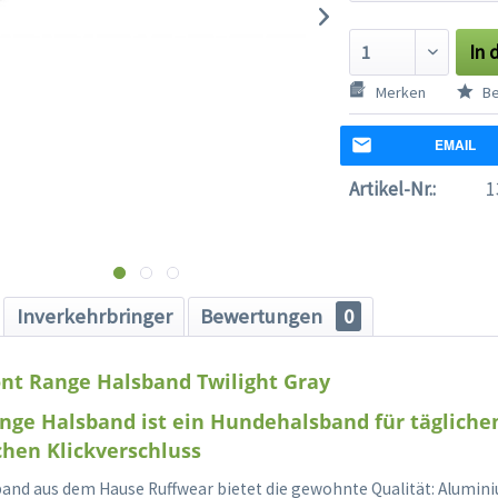
In 
Merken
Be
EMAIL
Artikel-Nr.:
1
Inverkehrbringer
Bewertungen
0
nt Range Halsband Twilight Gray
nge Halsband ist ein Hundehalsband für tägliche
chen Klickverschluss
band aus dem Hause Ruffwear bietet die gewohnte Qualität: Alumin