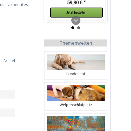
59,90 € *
es, farbechtes
Jetzt bestellen
Themenwelten
m Artikel
Hundenapf
Ruffwear Crag Leine
Granite Gray
Inhalt
1 Stück
Welpenschlafplatz
49,99 € *
Ausverkauft