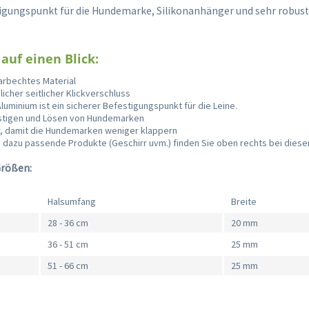
igungspunkt für die Hundemarke, Silikonanhänger und sehr robust
 auf einen Blick:
arbechtes Material
icher seitlicher Klickverschluss
Aluminium ist ein sicherer Befestigungspunkt für die Leine.
stigen und Lösen von Hundemarken
r, damit die Hundemarken weniger klappern
h dazu passende Produkte (Geschirr uvm.) finden Sie oben rechts bei diese
Größen:
Halsumfang
Breite
28 - 36 cm
20 mm
36 - 51 cm
25 mm
51 - 66 cm
25 mm