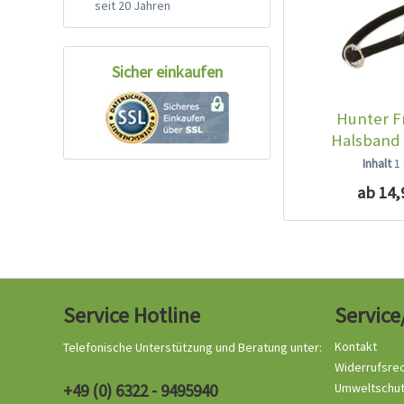
seit 20 Jahren
Sicher einkaufen
Hunter F
Halsband
Inhalt
1
ab 14,
Service Hotline
Service
Kontakt
Telefonische Unterstützung und Beratung unter:
Widerrufsre
+49 (0) 6322 - 9495940
Umweltschu