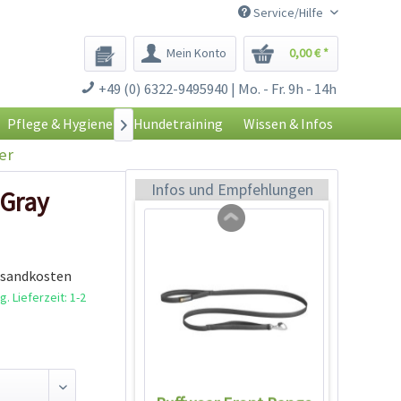
Service/Hilfe
Mein Konto
0,00 € *
Ruffwear Roamer
+49 (0) 6322-9495940 | Mo. - Fr. 9h - 14h
Leine Granite Gray
Inhalt
1 Stück
Pflege & Hygiene
Hundetraining
Wissen & Infos

59,99 € *
er
Jetzt bestellen
Infos und Empfehlungen
 Gray
rsandkosten
. Lieferzeit: 1-2