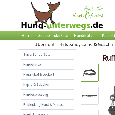
Home
SuperSonderSale
Hundefutter
Kauarti
Übersicht
Halsband, Leine & Geschir
SuperSonderSale
Ruf
Hundefutter
Kauartikel & Leckerli
Näpfe & Zubehör
Hundespielzeug
Bekleidung Hund & Mensch
Hund Unterwegs