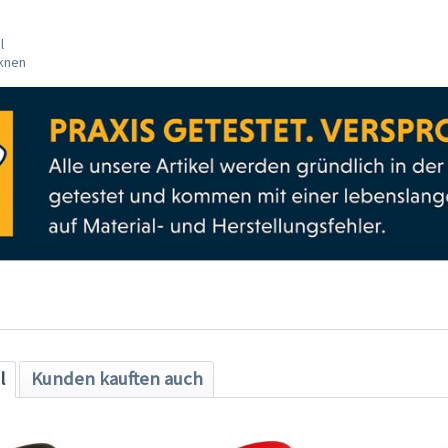
l
cknen
l
Kunden kauften auch