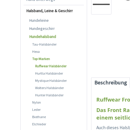
Halsband, Leine & Geschirr
Hundeleine
Hundegeschirr
Hundehalsband
Tau-Halsbänder
Hexa
Top-Marken
Ruffwear Halsbänder
Hurtta Halsbänder
Mystique Halsbänder
Beschreibung
Wolters Halsbänder
Hunter Halsbänder
Ruffwear Fro
Nylon
Das Front Ra
Leder
einem seitli
Biothane
Elchleder
Auch dieses Hals