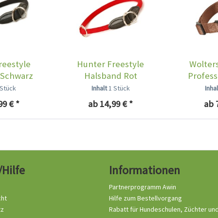
reestyle
Hunter Freestyle
Wolter
 Schwarz
Halsband Rot
Profess
 Stück
Inhalt
1 Stück
Inha
99 € *
ab 14,99 € *
ab 
/Hilfe
Informationen
Partnerprogramm Awin
cht
Hilfe zum Bestellvorgang
tz
Rabatt für Hundeschulen, Züchter un