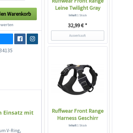
Ruffwear Front Range
Leine Twilight Gray
den
Warenkorb
Inhalt
1 Stück
werten
32,99 € *
Ausverkauft
34135
Ruffwear Front Range
n Einsatz mit
Harness Geschirr
Twilight...
Inhalt
1 Stück
ium V-Ring,