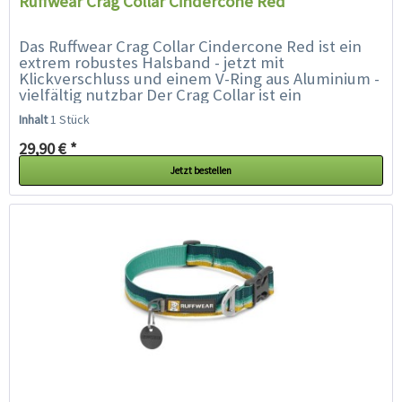
Ruffwear Crag Collar Cindercone Red
Das Ruffwear Crag Collar Cindercone Red ist ein
extrem robustes Halsband - jetzt mit
Klickverschluss und einem V-Ring aus Aluminium -
vielfältig nutzbar Der Crag Collar ist ein
praktisches Hundehalsband der Extraklasse mit...
Inhalt
1 Stück
29,90 € *
Jetzt bestellen