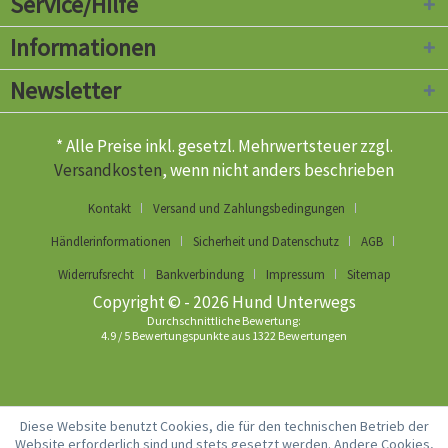
Service/Hilfe
Informationen
Newsletter
* Alle Preise inkl. gesetzl. Mehrwertsteuer zzgl.
Versandkosten
, wenn nicht anders beschrieben
Kontakt
Versand und Zahlungsbedingungen
Händlerinformationen
Sicherheit und Datenschutz
AGB
Widerrufsrecht
Bankverbindung
Impressum
Sitemap
Copyright © - 2026 Hund Unterwegs
Durchschnittliche Bewertung:
4.9
/
5
Bewertungspunkte aus
1322
Bewertungen
Diese Website benutzt Cookies, die für den technischen Betrieb der
Website erforderlich sind und stets gesetzt werden. Andere Cookies,