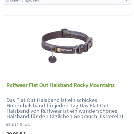
Ruffwear Flat Out Halsband Rocky Mountains
Das Flat Out Halsband ist ein schickes
Hundehalsband für jeden Tag Das Flat Out
Halsband von Ruffwear ist ein wunderschönes
Halsband für den täglichen Gebrauch. Es vereint
lebendige Farben und Muster mit der...
Inhalt
1 Stück