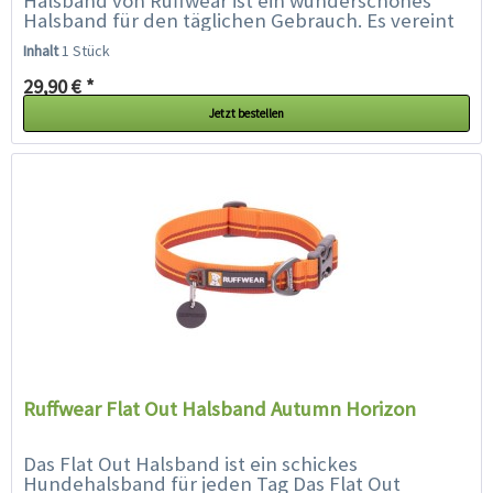
Halsband von Ruffwear ist ein wunderschönes
Halsband für den täglichen Gebrauch. Es vereint
lebendige Farben und Muster mit der...
Inhalt
1 Stück
29,90 € *
Jetzt bestellen
Ruffwear Flat Out Halsband Autumn Horizon
Das Flat Out Halsband ist ein schickes
Hundehalsband für jeden Tag Das Flat Out