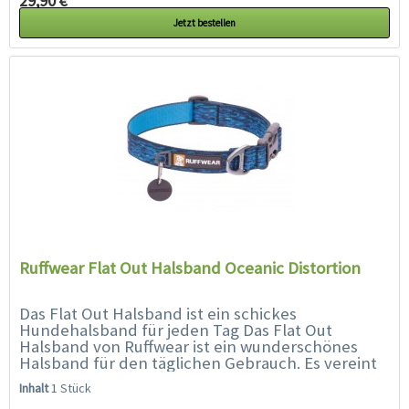
29,90 € *
Jetzt bestellen
Ruffwear Flat Out Halsband Oceanic Distortion
Das Flat Out Halsband ist ein schickes
Hundehalsband für jeden Tag Das Flat Out
Halsband von Ruffwear ist ein wunderschönes
Halsband für den täglichen Gebrauch. Es vereint
lebendige Farben und Muster mit der...
Inhalt
1 Stück