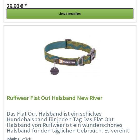
29,90 € *
Jetzt bestellen
Ruffwear Flat Out Halsband New River
Das Flat Out Halsband ist ein schickes
Hundehalsband für jeden Tag Das Flat Out
Halsband von Ruffwear ist ein wunderschönes
Halsband für den täglichen Gebrauch. Es vereint
lebendige Farben und Muster mit der...
Inhalt
1 Stück