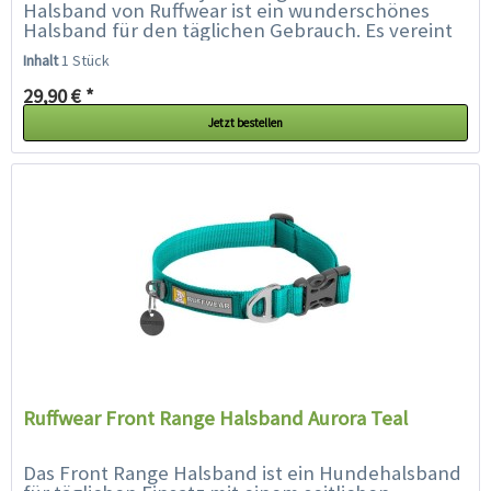
Halsband von Ruffwear ist ein wunderschönes
Halsband für den täglichen Gebrauch. Es vereint
lebendige Farben und Muster mit der...
Inhalt
1 Stück
29,90 € *
Jetzt bestellen
Ruffwear Front Range Halsband Aurora Teal
Das Front Range Halsband ist ein Hundehalsband