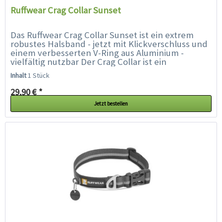
Ruffwear Crag Collar Sunset
Das Ruffwear Crag Collar Sunset ist ein extrem
robustes Halsband - jetzt mit Klickverschluss und
einem verbesserten V-Ring aus Aluminium -
vielfältig nutzbar Der Crag Collar ist ein
praktisches Hundehalsband der Extraklasse mit...
Inhalt
1 Stück
29,90 € *
Jetzt bestellen