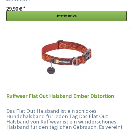
29,90 € *
Jetzt bestellen
Ruffwear Flat Out Halsband Ember Distortion
Das Flat Out Halsband ist ein schickes
Hundehalsband für jeden Tag Das Flat Out
Halsband von Ruffwear ist ein wunderschönes
Halsband für den täglichen Gebrauch. Es vereint
lebendige Farben und Muster mit der...