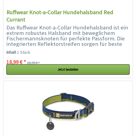
Ruffwear Knot-a-Collar Hundehalsband Red
Currant
Das Ruffwear Knot-a-Collar Hundehalsband ist ein
extrem robustes Halsband mit beweglichem
Fischermannsknoten für perfekte Passform. Die
integrierten Reflektorstreifen sorgen für beste
Sichtbarkeit auch bei schlechten...
Inhalt
1 Stück
18,99 € *
26,99 € *
Jetzt bestellen