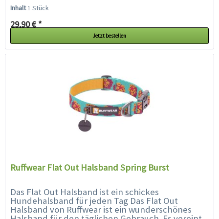
lebendige Farben und Muster mit der...
Inhalt
1 Stück
29,90 € *
Jetzt bestellen
Ruffwear Flat Out Halsband Spring Burst
Das Flat Out Halsband ist ein schickes
Hundehalsband für jeden Tag Das Flat Out
Halsband von Ruffwear ist ein wunderschönes
Halsband für den täglichen Gebrauch. Es vereint