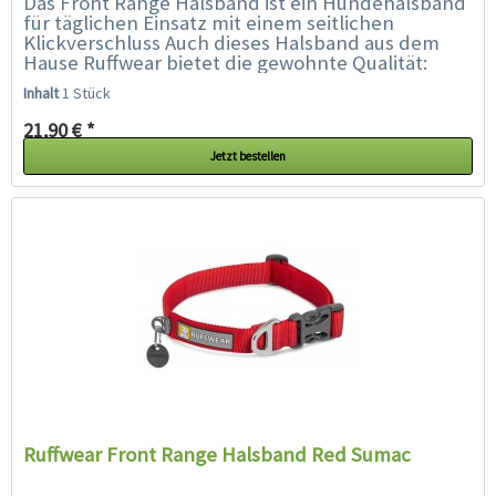
Das Front Range Halsband ist ein Hundehalsband
für täglichen Einsatz mit einem seitlichen
Klickverschluss Auch dieses Halsband aus dem
Hause Ruffwear bietet die gewohnte Qualität:
Aluminium V-Ring, separater...
Inhalt
1 Stück
21,90 € *
Jetzt bestellen
Ruffwear Front Range Halsband Red Sumac