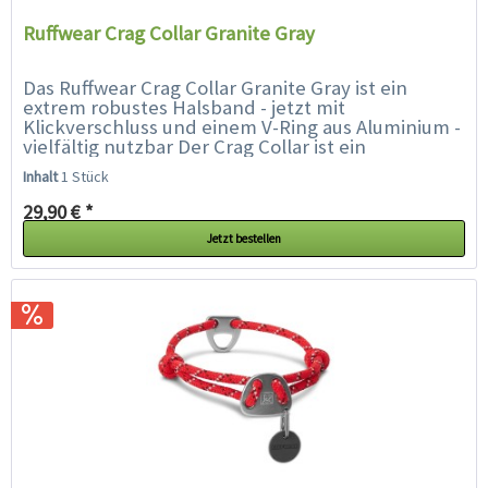
Ruffwear Crag Collar Granite Gray
Das Ruffwear Crag Collar Granite Gray ist ein
extrem robustes Halsband - jetzt mit
Klickverschluss und einem V-Ring aus Aluminium -
vielfältig nutzbar Der Crag Collar ist ein
praktisches Hundehalsband der Extraklasse mit...
Inhalt
1 Stück
29,90 € *
Jetzt bestellen