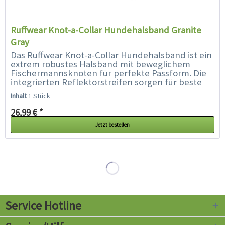
Ruffwear Knot-a-Collar Hundehalsband Granite
Gray
Das Ruffwear Knot-a-Collar Hundehalsband ist ein
extrem robustes Halsband mit beweglichem
Fischermannsknoten für perfekte Passform. Die
integrierten Reflektorstreifen sorgen für beste
Sichtbarkeit auch bei schlechten...
Inhalt
1 Stück
26,99 € *
Jetzt bestellen
Service Hotline