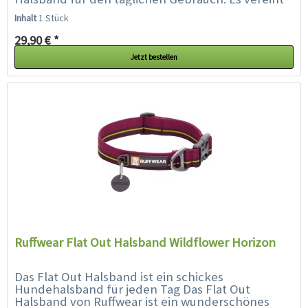
lebendige Farben und Muster mit der...
Inhalt
1 Stück
29,90 € *
Jetzt bestellen
Ruffwear Flat Out Halsband Wildflower Horizon
Das Flat Out Halsband ist ein schickes
Hundehalsband für jeden Tag Das Flat Out
Halsband von Ruffwear ist ein wunderschönes