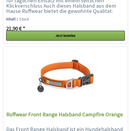
für täglichen Einsatz mit einem seitlichen
Klickverschluss Auch dieses Halsband aus dem
Hause Ruffwear bietet die gewohnte Qualität:
Aluminium V-Ring, separater...
Inhalt
1 Stück
21,90 € *
Jetzt bestellen
Ruffwear Front Range Halsband Campfire Orange
Das Front Range Halsband ist ein Hundehalsband