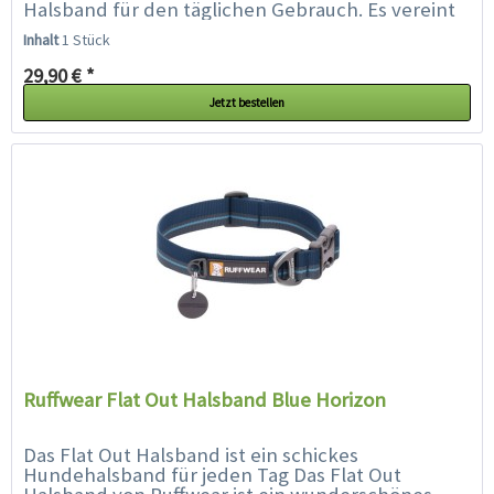
Halsband für den täglichen Gebrauch. Es vereint
lebendige Farben und Muster mit der...
Inhalt
1 Stück
29,90 € *
Jetzt bestellen
Ruffwear Flat Out Halsband Blue Horizon
Das Flat Out Halsband ist ein schickes
Hundehalsband für jeden Tag Das Flat Out