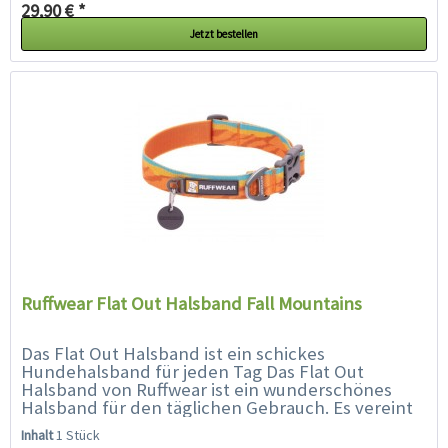
29,90 € *
Jetzt bestellen
Ruffwear Flat Out Halsband Fall Mountains
Das Flat Out Halsband ist ein schickes
Hundehalsband für jeden Tag Das Flat Out
Halsband von Ruffwear ist ein wunderschönes
Halsband für den täglichen Gebrauch. Es vereint
lebendige Farben und Muster mit der...
Inhalt
1 Stück