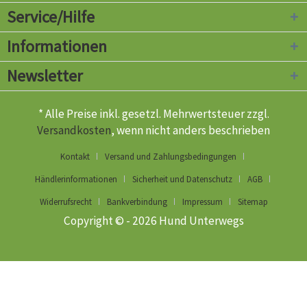
Service/Hilfe
Informationen
Newsletter
* Alle Preise inkl. gesetzl. Mehrwertsteuer zzgl.
Versandkosten
, wenn nicht anders beschrieben
Kontakt
Versand und Zahlungsbedingungen
Händlerinformationen
Sicherheit und Datenschutz
AGB
Widerrufsrecht
Bankverbindung
Impressum
Sitemap
Copyright © - 2026 Hund Unterwegs