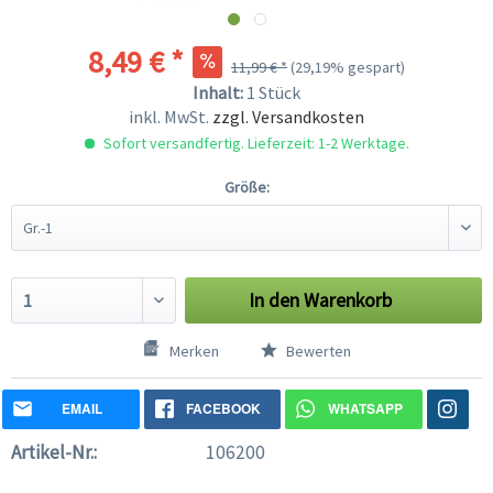
8,49 € *
11,99 € *
(29,19% gespart)
Inhalt:
1 Stück
inkl. MwSt.
zzgl. Versandkosten
Sofort versandfertig. Lieferzeit: 1-2 Werktage.
Größe:
In den
Warenkorb
Merken
Bewerten
EMAIL
FACEBOOK
WHATSAPP
Artikel-Nr.:
106200