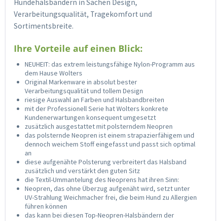
Hundehalsbändern in Sachen Design,
Verarbeitungsqualität, Tragekomfort und
Sortimentsbreite.
Ihre Vorteile auf einen Blick:
NEUHEIT: das extrem leistungsfähige Nylon-Programm aus
dem Hause Wolters
Original Markenware in absolut bester
Verarbeitungsqualität und tollem Design
riesige Auswahl an Farben und Halsbandbreiten
mit der Professionell Serie hat Wolters konkrete
Kundenerwartungen konsequent umgesetzt
zusätzlich ausgestattet mit polsterndem Neopren
das polsternde Neopren ist einem strapazierfähigem und
dennoch weichem Stoff eingefasst und passt sich optimal
an
diese aufgenähte Polsterung verbreitert das Halsband
zusätzlich und verstärkt den guten Sitz
die Textil-Ummantelung des Neoprens hat ihren Sinn:
Neopren, das ohne Überzug aufgenäht wird, setzt unter
UV-Strahlung Weichmacher frei, die beim Hund zu Allergien
führen können
das kann bei diesen Top-Neopren-Halsbändern der