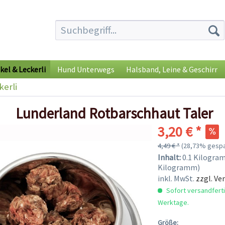
kel & Leckerli
Hund Unterwegs
Halsband, Leine & Geschirr
kerli
Lunderland Rotbarschhaut Taler
3,20 € *
4,49 € *
(28,73% gespa
Inhalt:
0.1 Kilogram
Kilogramm)
inkl. MwSt.
zzgl. Ve
Sofort versandfertig
Werktage.
Größe: