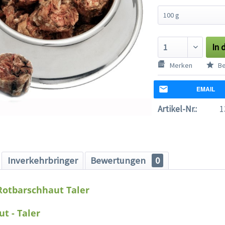
In 
Merken
Be
EMAIL
Artikel-Nr.:
1
Inverkehrbringer
Bewertungen
0
Rotbarschhaut Taler
t - Taler