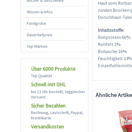
Bücher & Geschenke
Haut vom Rotbars
runden Brocken g
Wissen & Infos
Dorschhaut-Taler
Fundgrube
Inhaltsstoffe:
Dauertiefpreis
Rohprotein 66%
Rohfett 2%
Top-Marken
Rohasche 16%
Feuchtigkeit 14
Einzelfuttermitt
Über 6000 Produkte
Top Qualität
Schnell mit DHL
bis 12 Uhr bestellt, taggleicher
Ähnliche Artike
Versand
Sicher Bezahlen
Rechnung, Lastschrift, Paypal,
Kreditkarte
Versandkosten