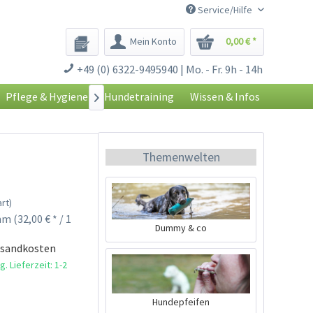
Service/Hilfe
Mein Konto
0,00 € *
+49 (0) 6322-9495940 | Mo. - Fr. 9h - 14h
Pflege & Hygiene
Hundetraining
Wissen & Infos

Themenwelten
rt)
m (32,00 € * / 1
Dummy & co
rsandkosten
. Lieferzeit: 1-2
Hundepfeifen