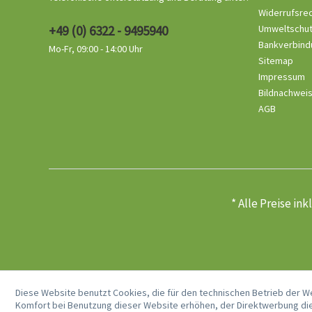
Widerrufsre
+49 (0) 6322 - 9495940
Umweltschu
Bankverbind
Mo-Fr, 09:00 - 14:00 Uhr
Sitemap
Impressum
Bildnachwei
AGB
* Alle Preise in
Diese Website benutzt Cookies, die für den technischen Betrieb der W
Komfort bei Benutzung dieser Website erhöhen, der Direktwerbung die