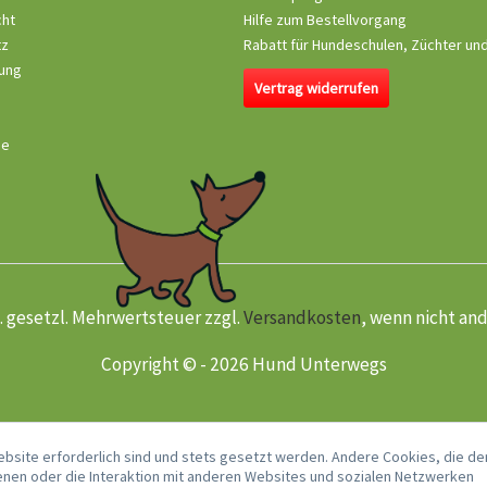
cht
Hilfe zum Bestellvorgang
tz
Rabatt für Hundeschulen, Züchter un
ung
Vertrag widerrufen
se
kl. gesetzl. Mehrwertsteuer zzgl.
Versandkosten
, wenn nicht an
Copyright © - 2026 Hund Unterwegs
ebsite erforderlich sind und stets gesetzt werden. Andere Cookies, die de
nen oder die Interaktion mit anderen Websites und sozialen Netzwerken