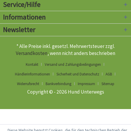
Service/Hilfe
Informationen
Newsletter
* Alle Preise inkl. gesetzl. Mehrwertsteuer zzgl.
Versandkosten
, wenn nicht anders beschrieben
Kontakt
Versand und Zahlungsbedingungen
Händlerinformationen
Sicherheit und Datenschutz
AGB
Widerrufsrecht
Bankverbindung
Impressum
Sitemap
Copyright © - 2026 Hund Unterwegs
Diese Website benutzt Cookies, die für den technischen Betrieb der