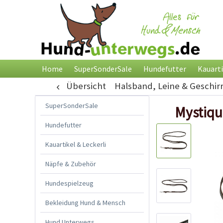
Home
SuperSonderSale
Hundefutter
Kauarti
Übersicht
Halsband, Leine & Geschir
SuperSonderSale
Mystiqu
Hundefutter
Kauartikel & Leckerli
Näpfe & Zubehör
Hundespielzeug
Bekleidung Hund & Mensch
Hund Unterwegs