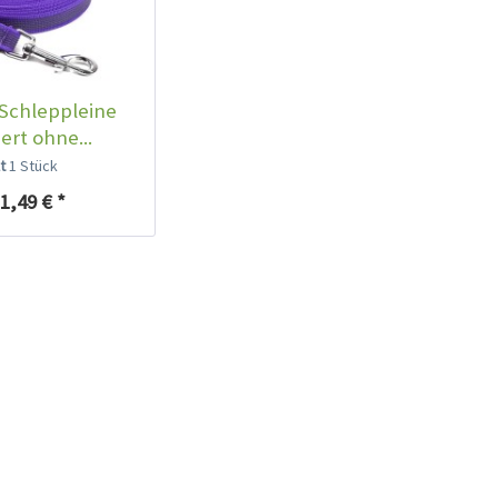
Schleppleine
rt ohne...
lt
1 Stück
1,49 € *