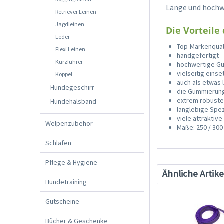
Länge und hochw
Retriever Leinen
Jagdleinen
Die Vorteile
Leder
Top-Markenqual
Flexi Leinen
handgefertigt
Kurzführer
hochwertige Gu
vielseitig eins
Koppel
auch als etwas 
Hundegeschirr
die Gummierung 
extrem robustes
Hundehalsband
langlebige Spe
viele attraktive
Welpenzubehör
Maße: 250 / 30
Schlafen
Pflege & Hygiene
Ähnliche Artike
Hundetraining
Gutscheine
Bücher & Geschenke