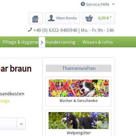
Service/Hilfe
Mein Konto
0,00 € *
+49 (0) 6322-9495940 | Mo. - Fr. 9h - 14h
Pflege & Hygiene
Hundetraining
Wissen & Infos

ar braun
Themenwelten
rsandkosten
Bücher & Geschenke
rktage
Welpengitter