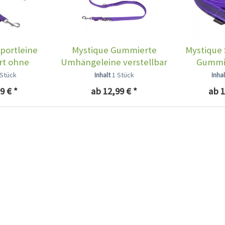
portleine
Mystique Gummierte
Mystique 
t ohne
Umhängeleine verstellbar
Gummie
aufe...
lila
 Stück
Inhalt
1 Stück
Inha
9 € *
ab 12,99 € *
ab 1