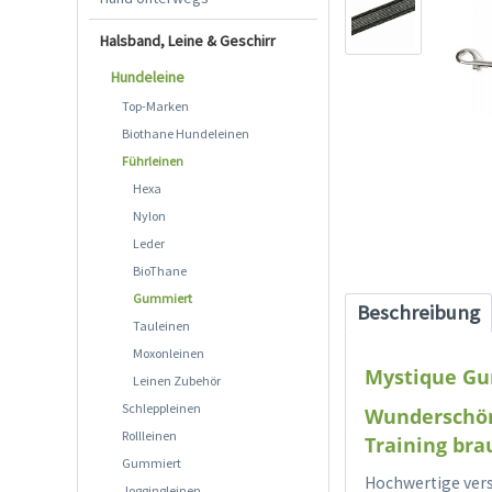
Halsband, Leine & Geschirr
Hundeleine
Top-Marken
Biothane Hundeleinen
Führleinen
Hexa
Nylon
Leder
BioThane
Gummiert
Beschreibung
Tauleinen
Moxonleinen
Mystique Gu
Leinen Zubehör
Schleppleinen
Wunderschön
Rollleinen
Training bra
Gummiert
Hochwertige vers
Joggingleinen