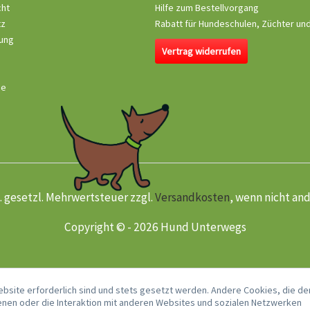
cht
Hilfe zum Bestellvorgang
tz
Rabatt für Hundeschulen, Züchter un
ung
Vertrag widerrufen
se
kl. gesetzl. Mehrwertsteuer zzgl.
Versandkosten
, wenn nicht an
Copyright © - 2026 Hund Unterwegs
ebsite erforderlich sind und stets gesetzt werden. Andere Cookies, die de
nen oder die Interaktion mit anderen Websites und sozialen Netzwerken