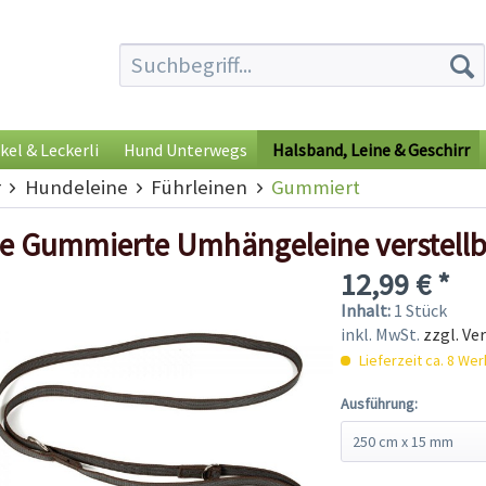
kel & Leckerli
Hund Unterwegs
Halsband, Leine & Geschirr
r
Hundeleine
Führleinen
Gummiert
e Gummierte Umhängeleine verstellb
12,99 € *
Inhalt:
1 Stück
inkl. MwSt.
zzgl. Ve
Lieferzeit ca. 8 We
Ausführung: