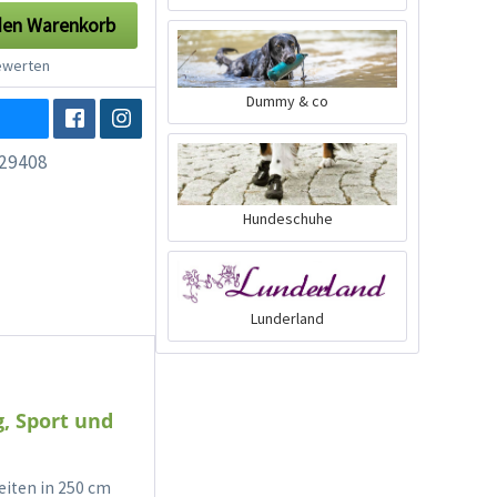
den
Warenkorb
werten
Dummy & co
29408
Hundeschuhe
Lunderland
, Sport und
eiten in 250 cm