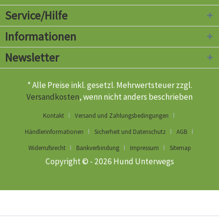
Service/Hilfe
Informationen
Newsletter
* Alle Preise inkl. gesetzl. Mehrwertsteuer zzgl.
Versandkosten
, wenn nicht anders beschrieben
Kontakt
Versand und Zahlungsbedingungen
Händlerinformationen
Sicherheit und Datenschutz
AGB
Widerrufsrecht
Bankverbindung
Impressum
Sitemap
Copyright © - 2026 Hund Unterwegs