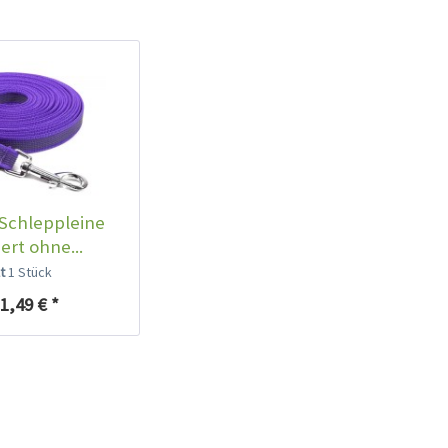
Schleppleine
rt ohne...
lt
1 Stück
1,49 € *