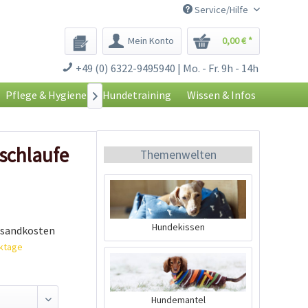
Service/Hilfe
Mein Konto
0,00 € *
+49 (0) 6322-9495940 | Mo. - Fr. 9h - 14h
Pflege & Hygiene
Hundetraining
Wissen & Infos

schlaufe
Themenwelten
Hundekissen
rsandkosten
rktage
Hundemantel