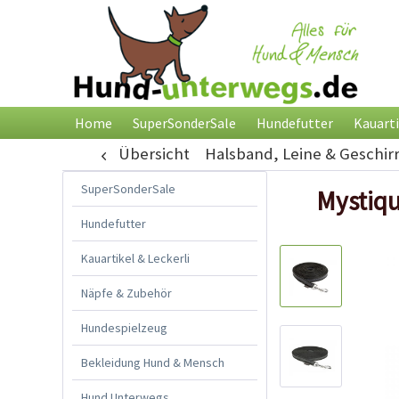
Home
SuperSonderSale
Hundefutter
Kauarti
Übersicht
Halsband, Leine & Geschir
SuperSonderSale
Mystiq
Hundefutter
Kauartikel & Leckerli
Näpfe & Zubehör
Hundespielzeug
Bekleidung Hund & Mensch
Hund Unterwegs