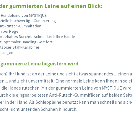
 der gummierten Leine auf einen Blick:
n-Hundeleine von MYSTIQUE
pezielle hochwertige Gummierung
 Anti-Rutsch-Gummifäden
ch bei Regen
merzhaftes Durchrutschen durch Ihre Hände
t, optimaler Handling-Komfort
tabiler Stahl-Karabiner
 Längen
 gummierte Leine begeistern wird
ch? Ihr Hund ist an der Leine und sieht etwas spannendes ... einen
n ... und zieht unvermittelt. Eine normale Leine kann Ihnen in so e
h die Hände rutschen. Mit der gummierten Leine von MYSTIQUE wird
urch die eingearbeiteten Anti-Rutsch-Gummifäden auf beiden Seite
r in der Hand. Als Schleppleine benutzt kann man schnell und siche
tscht nicht unter den Schuhen hindurch.