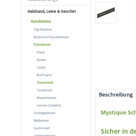
Halsband, Leine & Geschirr
Hundeleine
Top-Marken
Biothane Hundeleinen
Führleinen
Hexa
Nylon
Leder
BioThane
Gummiert
Tauleinen
Beschreibung
Moxonleinen
Leinen Zubehör
Mystique Sc
Schleppleinen
Rollleinen
Gummiert
Sicher in 
Joggingleinen