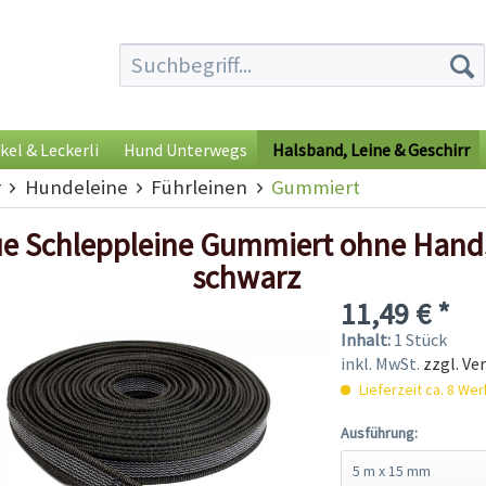
kel & Leckerli
Hund Unterwegs
Halsband, Leine & Geschirr
r
Hundeleine
Führleinen
Gummiert
ue Schleppleine Gummiert ohne Hand
schwarz
11,49 € *
Inhalt:
1 Stück
inkl. MwSt.
zzgl. Ve
Lieferzeit ca. 8 We
Ausführung: