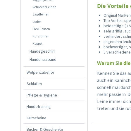
Die Vorteile
Retriever Leinen
Jagdleinen
Original Marke
Top-Vorteil: s
Leder
beidseitige (!)
Flexi Leinen
sehr griffig, au
verhindert sch
Kurzführer
angenehm leich
Koppel
hochwertiger, s
Hundegeschirr
5 verschiedene
Hundehalsband
Warum Sie die
Welpenzubehör
Kennen Sie das au
auch ein Kaninche
Schlafen
schnell mal durc
mehr passiern. D
Pflege & Hygiene
Leine immer siche
Hundetraining
treten und sie ru
Gutscheine
Bücher & Geschenke