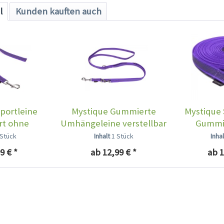
l
Kunden kauften auch
portleine
Mystique Gummierte
Mystique 
t ohne
Umhängeleine verstellbar
Gummie
aufe...
lila
 Stück
Inhalt
1 Stück
Inha
9 € *
ab 12,99 € *
ab 1