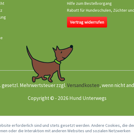
cht
Hilfe zum Bestellvorgang
tz
Rabatt für Hundeschulen, Züchter un
ung
Vertrag widerrufen
se
kl. gesetzl. Mehrwertsteuer zzgl.
Versandkosten
, wenn nicht an
Copyright © - 2026 Hund Unterwegs
ebsite erforderlich sind und stets gesetzt werden. Andere Cookies, die de
nen oder die Interaktion mit anderen Websites und sozialen Netzwerken