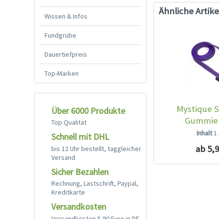
Ähnliche Artike
Wissen & Infos
Fundgrube
Dauertiefpreis
Top-Marken
Mystique S
Über 6000 Produkte
Gummier
Top Qualität
Handschl
Inhalt
1
Schnell mit DHL
ab 5,9
bis 12 Uhr bestellt, taggleicher
Versand
Sicher Bezahlen
Rechnung, Lastschrift, Paypal,
Kreditkarte
Versandkosten
Versandkosten 5,90 Euro in DE