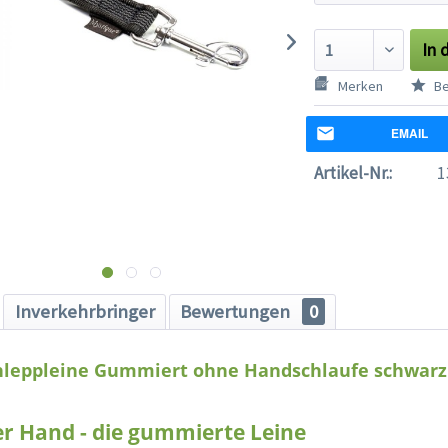
In 
Merken
Be
EMAIL
Artikel-Nr.:
1
Inverkehrbringer
Bewertungen
0
hleppleine Gummiert ohne Handschlaufe schwarz
der Hand - die gummierte Leine