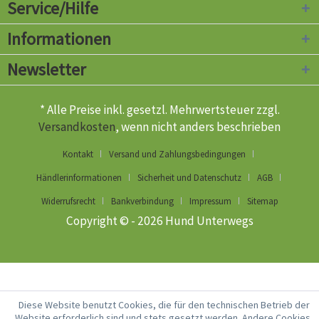
Service/Hilfe
Informationen
Newsletter
* Alle Preise inkl. gesetzl. Mehrwertsteuer zzgl.
Versandkosten
, wenn nicht anders beschrieben
Kontakt
Versand und Zahlungsbedingungen
Händlerinformationen
Sicherheit und Datenschutz
AGB
Widerrufsrecht
Bankverbindung
Impressum
Sitemap
Copyright © - 2026 Hund Unterwegs
Diese Website benutzt Cookies, die für den technischen Betrieb der
Website erforderlich sind und stets gesetzt werden. Andere Cookies,