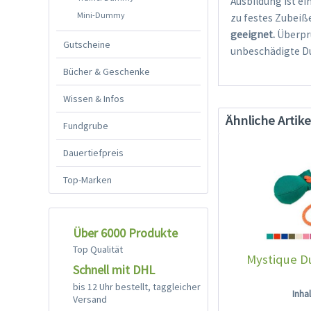
Ausbildung ist e
Mini-Dummy
zu festes Zubeiß
geeignet.
Überprü
Gutscheine
unbeschädigte D
Bücher & Geschenke
Wissen & Infos
Ähnliche Artike
Fundgrube
Dauertiefpreis
Top-Marken
Über 6000 Produkte
Top Qualität
Mystique D
Schnell mit DHL
bis 12 Uhr bestellt, taggleicher
Inha
Versand