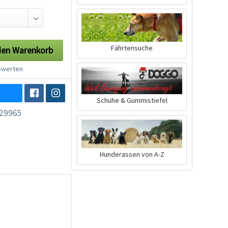
Fährtensuche
den
Warenkorb
werten
Schuhe & Gummistiefel
29965
Hunderassen von A-Z