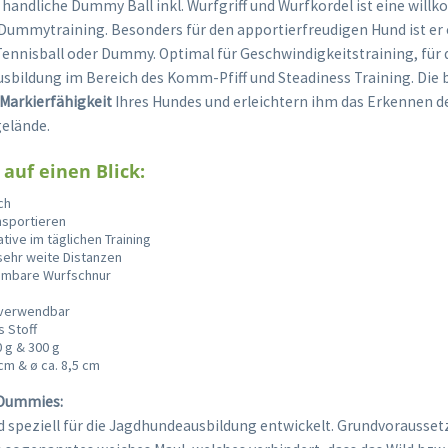
d handliche Dummy Ball inkl. Wurfgriff und Wurfkordel ist eine wil
ummytraining. Besonders für den apportierfreudigen Hund ist er
Tennisball oder Dummy. Optimal für Geschwindigkeitstraining, für 
bildung im Bereich des Komm-Pfiff und Steadiness Training. Die 
 Markierfähigkeit
Ihres Hundes und erleichtern ihm das Erkennen 
elände.
 auf einen Blick:
ch
nsportieren
ative im täglichen Training
sehr weite Distanzen
hmbare Wurfschnur
n verwendbar
 Stoff
0 g & 300 g
 cm & ø ca. 8,5 cm
 Dummies:
 speziell für die Jagdhundeausbildung entwickelt. Grundvoraussetz