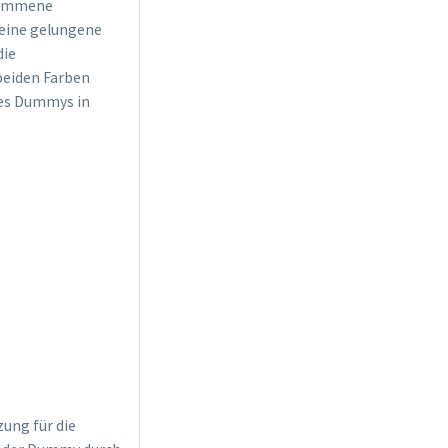
lkommene
 eine gelungene
die
beiden Farben
des Dummys in
ung für die