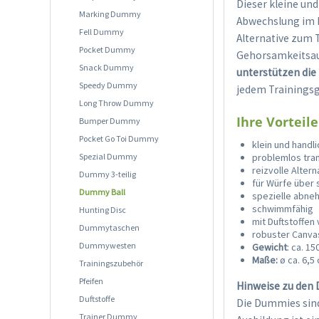
Dieser kleine un
Marking Dummy
Abwechslung im D
Fell Dummy
Alternative zum 
Pocket Dummy
Gehorsamkeitsaus
Snack Dummy
unterstützen die
Speedy Dummy
jedem Trainingsg
Long Throw Dummy
Ihre Vorteile
Bumper Dummy
Pocket Go Toi Dummy
klein und handli
Spezial Dummy
problemlos tra
reizvolle Altern
Dummy 3-teilig
für Würfe über 
Dummy Ball
spezielle abne
schwimmfähig
Hunting Disc
mit Duftstoffe
Dummytaschen
robuster Canvas
Dummywesten
Gewicht
: ca. 15
Maße:
ø ca. 6,5
Trainingszubehör
Pfeifen
Hinweise zu den
Duftstoffe
Die Dummies sind
Trainer Dummy