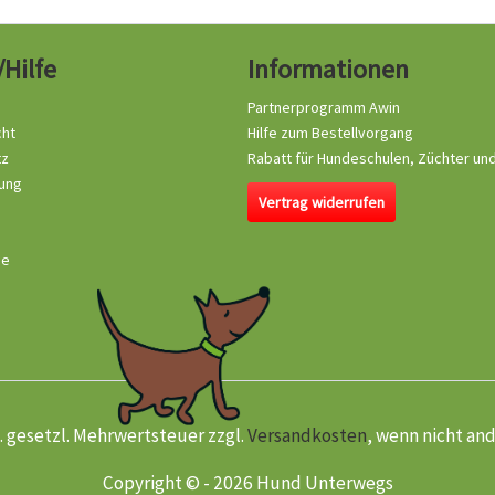
/Hilfe
Informationen
Partnerprogramm Awin
cht
Hilfe zum Bestellvorgang
tz
Rabatt für Hundeschulen, Züchter un
ung
Vertrag widerrufen
se
kl. gesetzl. Mehrwertsteuer zzgl.
Versandkosten
, wenn nicht an
Copyright © - 2026 Hund Unterwegs