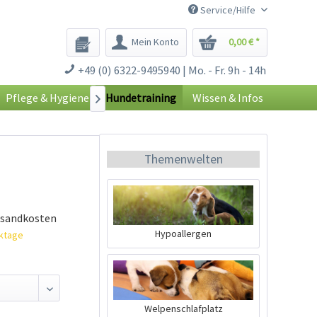
Service/Hilfe
Mein Konto
0,00 € *
+49 (0) 6322-9495940 | Mo. - Fr. 9h - 14h
Pflege & Hygiene
Hundetraining
Wissen & Infos

Themenwelten
rsandkosten
Hypoallergen
rktage
Welpenschlafplatz