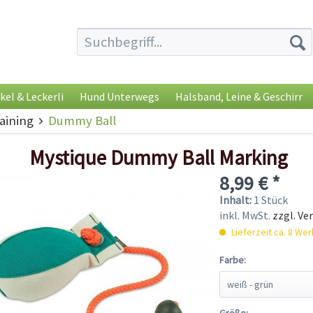
kel & Leckerli
Hund Unterwegs
Halsband, Leine & Geschirr
ining
Dummy Ball
Mystique Dummy Ball Marking
8,99 € *
Inhalt:
1 Stück
inkl. MwSt.
zzgl. Ve
Lieferzeit ca. 8 We
Farbe:
Größe: