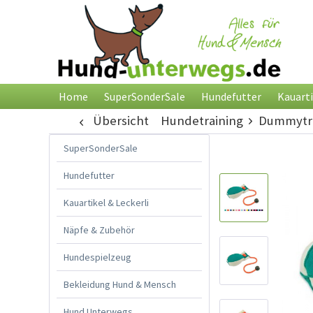
Home
SuperSonderSale
Hundefutter
Kauarti
Übersicht
Hundetraining
Dummytra
SuperSonderSale
Hundefutter
Kauartikel & Leckerli
Näpfe & Zubehör
Hundespielzeug
Bekleidung Hund & Mensch
Hund Unterwegs