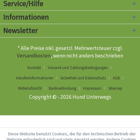
Service/Hilfe
Informationen
Newsletter
* Alle Preise inkl. gesetzl. Mehrwertsteuer zzgl.
Versandkosten
, wenn nicht anders beschrieben
Kontakt
Versand und Zahlungsbedingungen
Händlerinformationen
Sicherheit und Datenschutz
AGB
Widerrufsrecht
Bankverbindung
Impressum
Sitemap
Copyright © - 2026 Hund Unterwegs
Diese Website benutzt Cookies, die für den technischen Betrieb der
Website erforderlich sind und stets gesetzt werden. Andere Cookies,