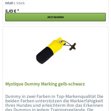
spezielle Füllung und...
Inhalt
1 Stück
8,49 € *
Jetzt bestellen
Mystique Dummy Marking gelb-schwarz
Dummy in zwei Farben in Top-Markenqualität Die
beiden Farben unterstützen die Markierfähigkeit
Ihres Hundes und erleichterm ihm das Erkennen
des Dummys in jedem Trainingsgelände. Die