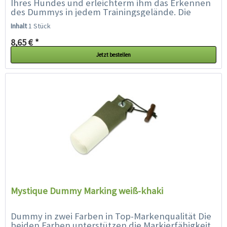
Ihres Hundes und erleichterm ihm das Erkennen
des Dummys in jedem Trainingsgelände. Die
spezielle Füllung und...
Inhalt
1 Stück
8,65 € *
Jetzt bestellen
Mystique Dummy Marking weiß-khaki
Dummy in zwei Farben in Top-Markenqualität Die
beiden Farben unterstützen die Markierfähigkeit