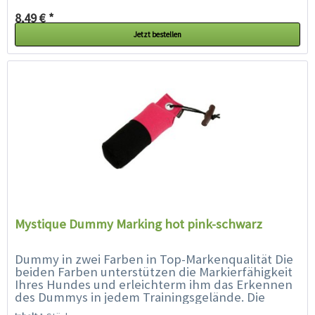
8,49 € *
Jetzt bestellen
Mystique Dummy Marking hot pink-schwarz
Dummy in zwei Farben in Top-Markenqualität Die
beiden Farben unterstützen die Markierfähigkeit
Ihres Hundes und erleichterm ihm das Erkennen
des Dummys in jedem Trainingsgelände. Die
spezielle Füllung und...