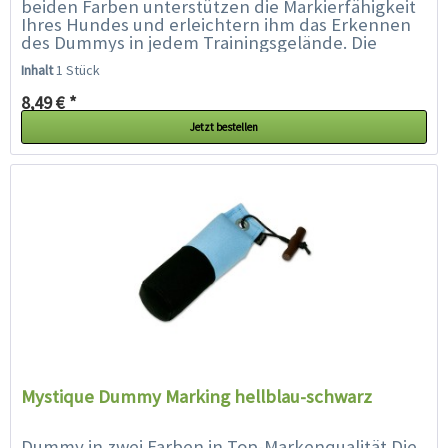
beiden Farben unterstützen die Markierfähigkeit
Ihres Hundes und erleichtern ihm das Erkennen
des Dummys in jedem Trainingsgelände. Die
spezielle Füllung und...
Inhalt
1 Stück
8,49 € *
Jetzt bestellen
Mystique Dummy Marking hellblau-schwarz
Dummy in zwei Farben in Top-Markenqualität Die