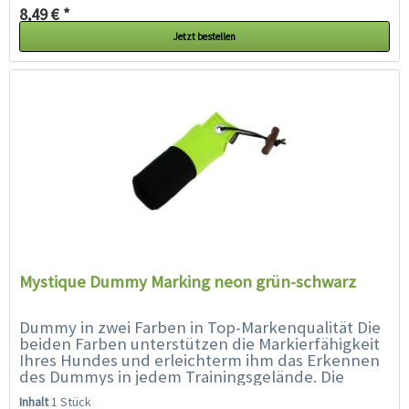
8,49 € *
Jetzt bestellen
Mystique Dummy Marking neon grün-schwarz
Dummy in zwei Farben in Top-Markenqualität Die
beiden Farben unterstützen die Markierfähigkeit
Ihres Hundes und erleichterm ihm das Erkennen
des Dummys in jedem Trainingsgelände. Die
spezielle Füllung und...
Inhalt
1 Stück