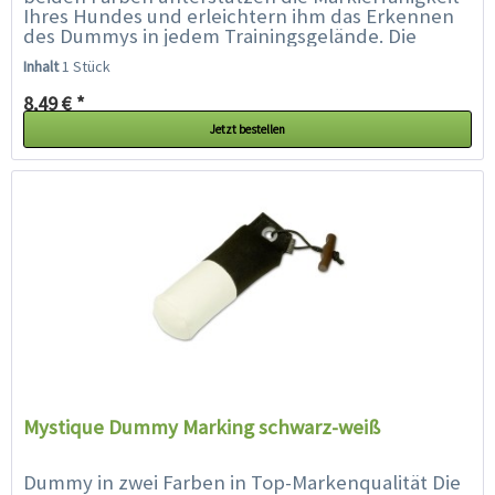
Ihres Hundes und erleichtern ihm das Erkennen
des Dummys in jedem Trainingsgelände. Die
spezielle Füllung und...
Inhalt
1 Stück
8,49 € *
Jetzt bestellen
Mystique Dummy Marking schwarz-weiß
Dummy in zwei Farben in Top-Markenqualität Die