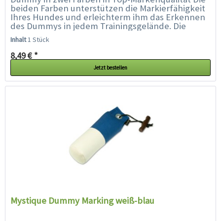
beiden Farben unterstützen die Markierfähigkeit
Ihres Hundes und erleichterm ihm das Erkennen
des Dummys in jedem Trainingsgelände. Die
spezielle Füllung und...
Inhalt
1 Stück
8,49 € *
Jetzt bestellen
Mystique Dummy Marking weiß-blau