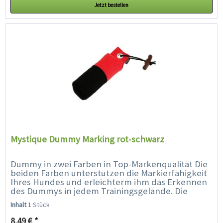
Jetzt bestellen
Mystique Dummy Marking rot-schwarz
Dummy in zwei Farben in Top-Markenqualität Die
beiden Farben unterstützen die Markierfähigkeit
Ihres Hundes und erleichterm ihm das Erkennen
des Dummys in jedem Trainingsgelände. Die
spezielle Füllung und...
Inhalt
1 Stück
8,49 € *