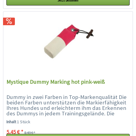
Jetzt bestellen
Mystique Dummy Marking hot pink-weiß
Dummy in zwei Farben in Top-Markenqualität Die
beiden Farben unterstützen die Markierfähigkeit
Ihres Hundes und erleichterm ihm das Erkennen
des Dummys in jedem Trainingsgelände. Die
spezielle Füllung und...
Inhalt
1 Stück
5,45 € *
8,49 € *