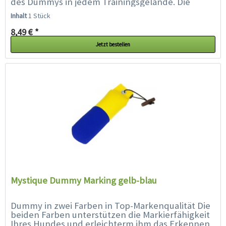
des Dummys in jedem Trainingsgelände. Die
spezielle Füllung und...
Inhalt
1 Stück
8,49 € *
Jetzt bestellen
Mystique Dummy Marking gelb-blau
Dummy in zwei Farben in Top-Markenqualität Die
beiden Farben unterstützen die Markierfähigkeit
Ihres Hundes und erleichterm ihm das Erkennen