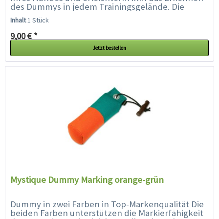
des Dummys in jedem Trainingsgelände. Die
spezielle Füllung und...
Inhalt
1 Stück
9,00 € *
Jetzt bestellen
Mystique Dummy Marking orange-grün
Dummy in zwei Farben in Top-Markenqualität Die
beiden Farben unterstützen die Markierfähigkeit