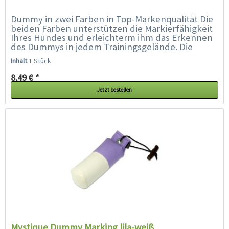
Dummy in zwei Farben in Top-Markenqualität Die
beiden Farben unterstützen die Markierfähigkeit
Ihres Hundes und erleichterm ihm das Erkennen
des Dummys in jedem Trainingsgelände. Die
spezielle Füllung und...
Inhalt
1 Stück
8,49 € *
Jetzt bestellen
Mystique Dummy Marking lila-weiß