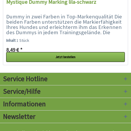
Mystique Dummy Marking lila-schwarz
Dummy in zwei Farben in Top-Markenqualität Die
beiden Farben unterstützen die Markierfähigkeit
Ihres Hundes und erleichterm ihm das Erkennen
des Dummys in jedem Trainingsgelände. Die
spezielle Füllung und...
Inhalt
1 Stück
8,49 € *
Jetzt bestellen
Service Hotline
Service/Hilfe
Informationen
Newsletter