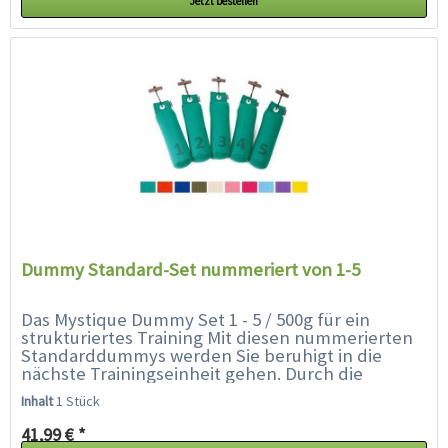
Jetzt bestellen
Dummy Standard-Set nummeriert von 1-5
Das Mystique Dummy Set 1 - 5 / 500g für ein
strukturiertes Training Mit diesen nummerierten
Standarddummys werden Sie beruhigt in die
nächste Trainingseinheit gehen. Durch die
Nummerierung werden Sie immer sicher wissen,...
Inhalt
1 Stück
41,99 € *