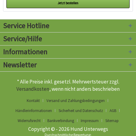
Jetzt bestellen
Service Hotline
Service/Hilfe
Informationen
Newsletter
* Alle Preise inkl. gesetzl. Mehrwertsteuer zzgl.
Versandkosten
, wenn nicht anders beschrieben
Kontakt
Versand und Zahlungsbedingungen
Händlerinformationen
Sicherheit und Datenschutz
AGB
Widerrufsrecht
Bankverbindung
Impressum
Sitemap
Copyright © - 2026 Hund Unterwegs
Durchschnittliche Bewertung: