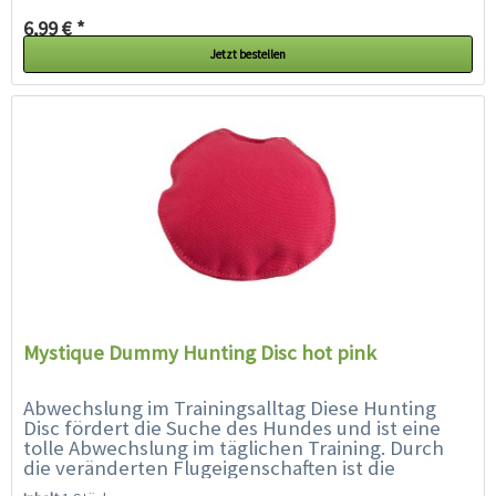
6,99 € *
Jetzt bestellen
Mystique Dummy Hunting Disc hot pink
Abwechslung im Trainingsalltag Diese Hunting
Disc fördert die Suche des Hundes und ist eine
tolle Abwechslung im täglichen Training. Durch
die veränderten Flugeigenschaften ist die
Hunting Disc für den Hund...