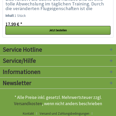
tolle Abwechslung im täglichen Training. Durch
die veränderten Flugeigenschaften ist die
Hunting Disc für den Hund...
Inhalt
1 Stück
17,99 € *
Jetzt bestellen
Service Hotline
Service/Hilfe
Informationen
Newsletter
* Alle Preise inkl. gesetzl. Mehrwertsteuer zzgl.
Versandkosten
, wenn nicht anders beschrieben
Kontakt
Versand und Zahlungsbedingungen