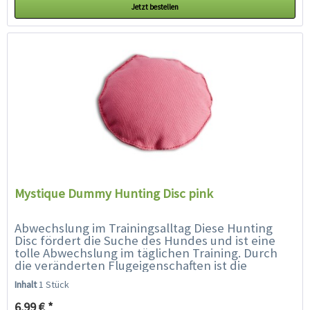
Jetzt bestellen
Mystique Dummy Hunting Disc pink
Abwechslung im Trainingsalltag Diese Hunting
Disc fördert die Suche des Hundes und ist eine
tolle Abwechslung im täglichen Training. Durch
die veränderten Flugeigenschaften ist die
Hunting Disc für den Hund...
Inhalt
1 Stück
6,99 € *