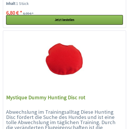
Hunting Disc für den Hund...
Inhalt
1 Stück
6,80 € *
6,99 € *
Jetzt bestellen
Mystique Dummy Hunting Disc rot
Abwechslung im Trainingsalltag Diese Hunting
Disc fördert die Suche des Hundes und ist eine
tolle Abwechslung im täglichen Training. Durch
die veränderten Flugeigenschaften ist die