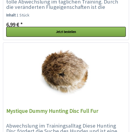
tolle Abwechslung im täglichen Training. Durch
die veränderten Flugeigenschaften ist die
Hunting Disc für den Hund...
Inhalt
1 Stück
6,99 € *
Jetzt bestellen
Mystique Dummy Hunting Disc Full Fur
Abwechslung im Trainingsalltag Diese Hunting
Disc fördert die Suche des Hundes und ist eine