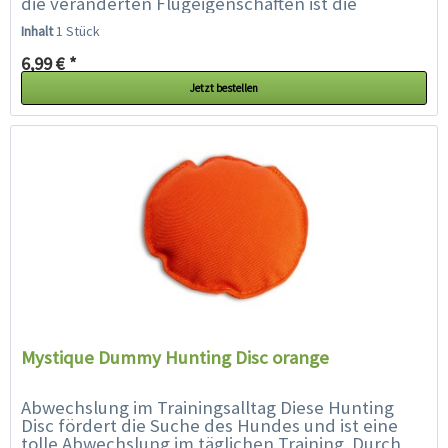
die veränderten Flugeigenschaften ist die
Hunting Disc für den Hund...
Inhalt
1 Stück
6,99 € *
Jetzt bestellen
Mystique Dummy Hunting Disc orange
Abwechslung im Trainingsalltag Diese Hunting
Disc fördert die Suche des Hundes und ist eine
tolle Abwechslung im täglichen Training. Durch