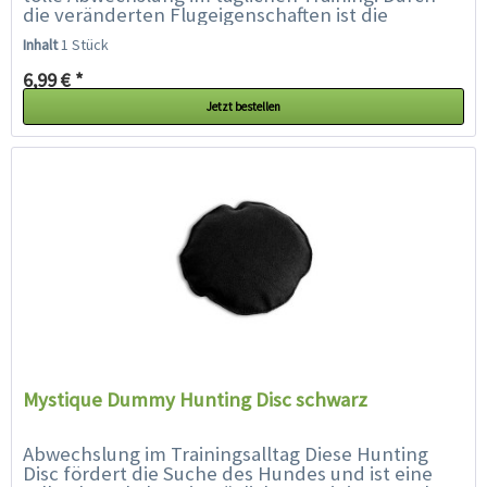
die veränderten Flugeigenschaften ist die
Hunting Disc für den Hund...
Inhalt
1 Stück
6,99 € *
Jetzt bestellen
Mystique Dummy Hunting Disc schwarz
Abwechslung im Trainingsalltag Diese Hunting
Disc fördert die Suche des Hundes und ist eine