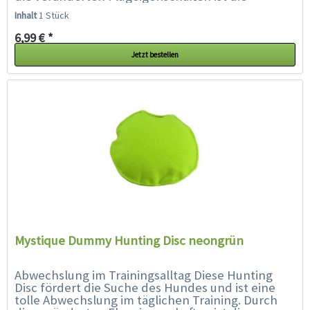
Hunting Disc für den Hund...
Inhalt
1 Stück
6,99 € *
Jetzt bestellen
Mystique Dummy Hunting Disc neongrün
Abwechslung im Trainingsalltag Diese Hunting
Disc fördert die Suche des Hundes und ist eine
tolle Abwechslung im täglichen Training. Durch