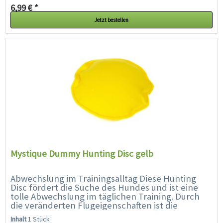
6,99 € *
Jetzt bestellen
Mystique Dummy Hunting Disc gelb
Abwechslung im Trainingsalltag Diese Hunting
Disc fördert die Suche des Hundes und ist eine
tolle Abwechslung im täglichen Training. Durch
die veränderten Flugeigenschaften ist die
Hunting Disc für den Hund...
Inhalt
1 Stück