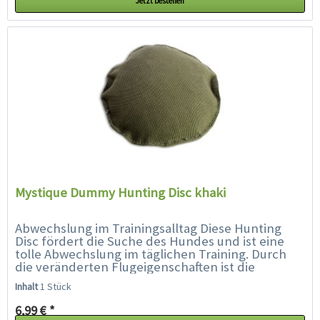
Jetzt bestellen
Mystique Dummy Hunting Disc khaki
Abwechslung im Trainingsalltag Diese Hunting
Disc fördert die Suche des Hundes und ist eine
tolle Abwechslung im täglichen Training. Durch
die veränderten Flugeigenschaften ist die
Hunting Disc für den Hund...
Inhalt
1 Stück
6,99 € *