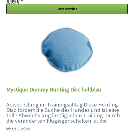
6,99 € *
Jetzt bestellen
Mystique Dummy Hunting Disc hellblau
Abwechslung im Trainingsalltag Diese Hunting
Disc fördert die Suche des Hundes und ist eine
tolle Abwechslung im täglichen Training. Durch
die veränderten Flugeigenschaften ist die
Hunting Disc für den Hund...
Inhalt
1 Stück