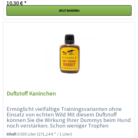
10,30 € *
Jetzt bestellen
Duftstoff Kaninchen
Ermöglicht vielfältige Trainingsvarianten ohne
Einsatz von echten Wild Mit diesem Duftstoff
können Sie die Wirkung Ihrer Dummys beim Hund
noch verstärken. Schon weniger Tropfen
genügen, um den Dummy einen...
Inhalt
0.035 Liter
(271,14 € * / 1 Liter)