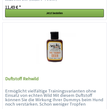
11,49 € *
Jetzt bestellen
Duftstoff Rehwild
Ermöglicht vielfältige Trainingsvarianten ohne
Einsatz von echten Wild Mit diesem Duftstoff
können Sie die Wirkung Ihrer Dummys beim Hund
noch verstärken. Schon weniger Tropfen
genügen, um den Dummy einen...