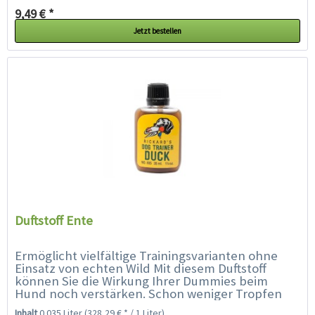
9,49 € *
Jetzt bestellen
Duftstoff Ente
Ermöglicht vielfältige Trainingsvarianten ohne
Einsatz von echten Wild Mit diesem Duftstoff
können Sie die Wirkung Ihrer Dummies beim
Hund noch verstärken. Schon weniger Tropfen
genügen, um den Dummy einen...
Inhalt
0.035 Liter
(328,29 € * / 1 Liter)