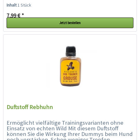
Duftstoffbehälter mit...
Inhalt
1 Stück
7,99 € *
Jetzt bestellen
Duftstoff Rebhuhn
Ermöglicht vielfältige Trainingsvarianten ohne
Einsatz von echten Wild Mit diesem Duftstoff
können Sie die Wirkung Ihrer Dummys beim Hund
noch verstärken. Schon weniger Tropfen