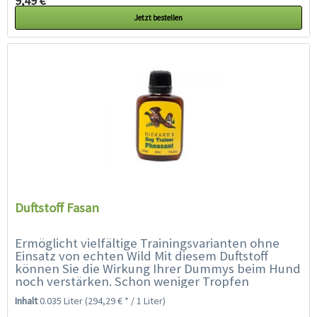
9,49 € *
Jetzt bestellen
Duftstoff Fasan
Ermöglicht vielfältige Trainingsvarianten ohne
Einsatz von echten Wild Mit diesem Duftstoff
können Sie die Wirkung Ihrer Dummys beim Hund
noch verstärken. Schon weniger Tropfen
genügen, um den Dummy einen...
Inhalt
0.035 Liter
(294,29 € * / 1 Liter)