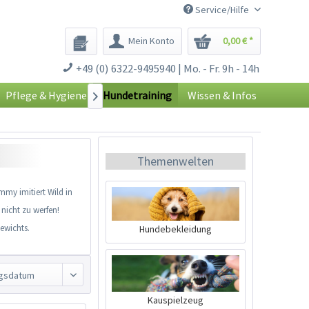
Service/Hilfe
Mein Konto
0,00 € *
+49 (0) 6322-9495940 | Mo. - Fr. 9h - 14h
Pflege & Hygiene
Hundetraining
Wissen & Infos

Themenwelten
my imitiert Wild in
nicht zu werfen!
ewichts.
Hundebekleidung
Kauspielzeug