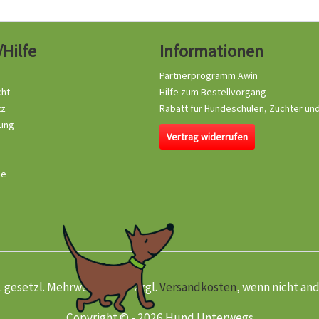
/Hilfe
Informationen
Partnerprogramm Awin
cht
Hilfe zum Bestellvorgang
tz
Rabatt für Hundeschulen, Züchter un
ung
Vertrag widerrufen
se
kl. gesetzl. Mehrwertsteuer zzgl.
Versandkosten
, wenn nicht an
Copyright © - 2026 Hund Unterwegs