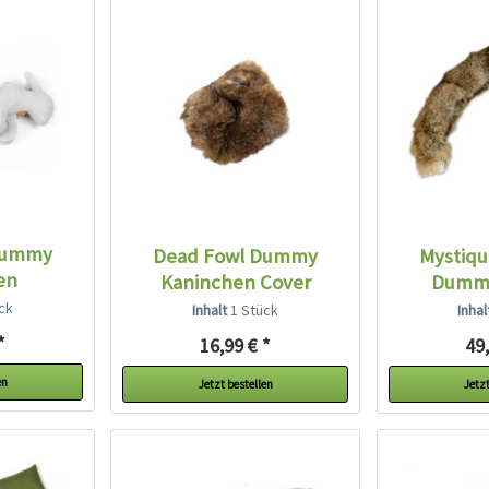
Dummy
Dead Fowl Dummy
Mystique
en
Kaninchen Cover
Dummy
ck
Inhalt
1 Stück
Inha
*
16,99 € *
49,
en
Jetzt bestellen
Jetzt