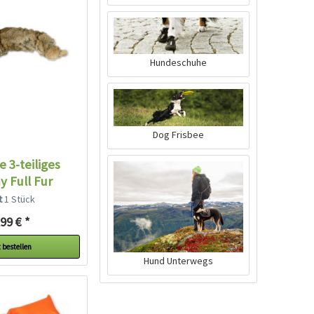
Hundeschuhe
Dog Frisbee
 3-teiliges
 Full Fur
lt
1 Stück
99 € *
 bestellen
Hund Unterwegs