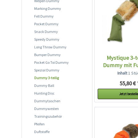
Welpen Dummy
Marking Dummy
Fell Dummy
Pocket Dummy
Snack Dummy
Speedy Dummy
Long Throw Dummy
Bumper Dummy
Mystique 3-t
Pocket Go Toi Dummy
Dummy mit Fu
Spezial Dummy
khaki
Inhalt
1 Stü
Dummy 3-teilig
55,80 € 
Dummy Ball
Hunting Disc
Jetzt bestell
Dummytaschen
Dummywesten
Trainingszubehör
Pfeifen
Duftstoffe