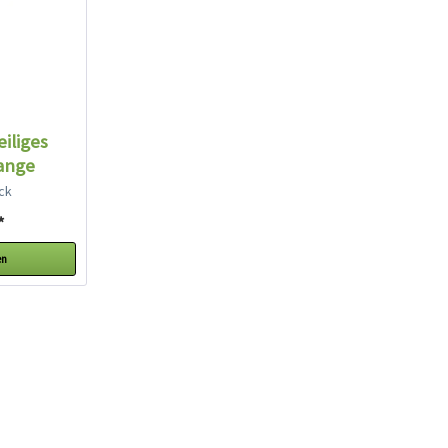
eiliges
ange
ck
*
en