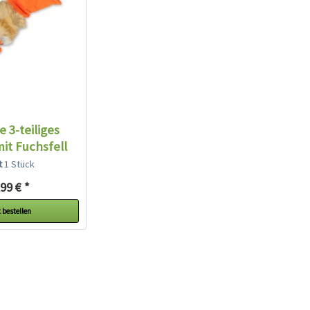
 3-teiliges
t Fuchsfell
range
lt
1 Stück
99 € *
 bestellen