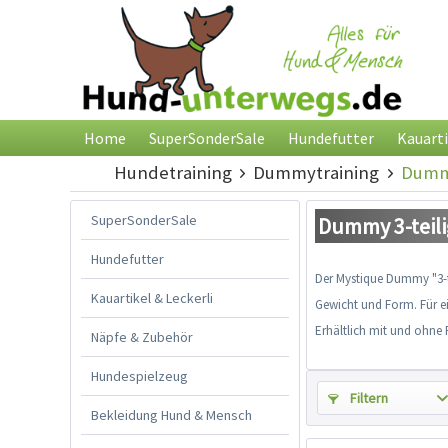
Home
SuperSonderSale
Hundefutter
Kauarti
Hundetraining
Dummytraining
Dummy
SuperSonderSale
Dummy 3-teili
Hundefutter
Der Mystique Dummy "3-te
Kauartikel & Leckerli
Gewicht und Form. Für e
Erhältlich mit und ohne 
Näpfe & Zubehör
Hundespielzeug
Filtern
Bekleidung Hund & Mensch