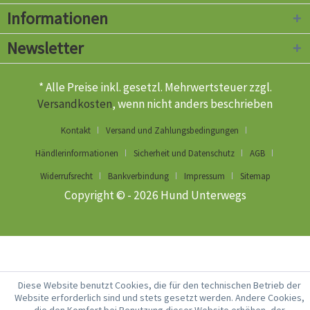
Informationen
Newsletter
* Alle Preise inkl. gesetzl. Mehrwertsteuer zzgl.
Versandkosten
, wenn nicht anders beschrieben
Kontakt
Versand und Zahlungsbedingungen
Händlerinformationen
Sicherheit und Datenschutz
AGB
Widerrufsrecht
Bankverbindung
Impressum
Sitemap
Copyright © - 2026 Hund Unterwegs
Diese Website benutzt Cookies, die für den technischen Betrieb der
Website erforderlich sind und stets gesetzt werden. Andere Cookies,