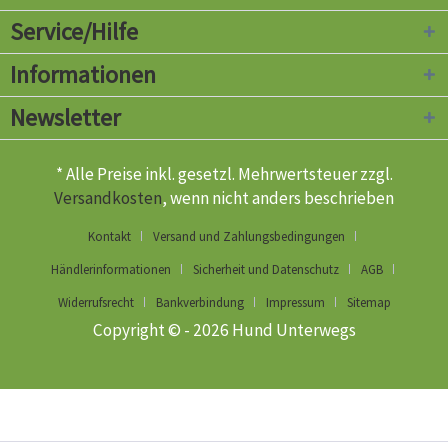
Service/Hilfe
Informationen
Newsletter
* Alle Preise inkl. gesetzl. Mehrwertsteuer zzgl.
Versandkosten
, wenn nicht anders beschrieben
Kontakt
Versand und Zahlungsbedingungen
Händlerinformationen
Sicherheit und Datenschutz
AGB
Widerrufsrecht
Bankverbindung
Impressum
Sitemap
Copyright © - 2026 Hund Unterwegs