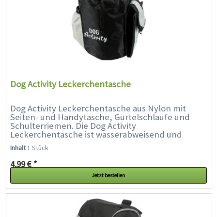
Dog Activity Leckerchentasche
Dog Activity Leckerchentasche aus Nylon mit
Seiten- und Handytasche, Gürtelschlaufe und
Schulterriemen. Die Dog Activity
Leckerchentasche ist wasserabweisend und
optimal für Spielzeug und Leckerchen geeignet.
Inhalt
1 Stück
Ihre...
4,99 € *
Jetzt bestellen