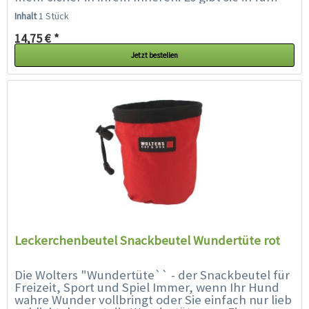
Knallfarben (aqua, mango, kiwi,...
Inhalt
1 Stück
14,75 € *
Jetzt bestellen
Leckerchenbeutel Snackbeutel Wundertüte rot
Die Wolters "Wundertüte`` - der Snackbeutel für
Freizeit, Sport und Spiel Immer, wenn Ihr Hund
wahre Wunder vollbringt oder Sie einfach nur lieb