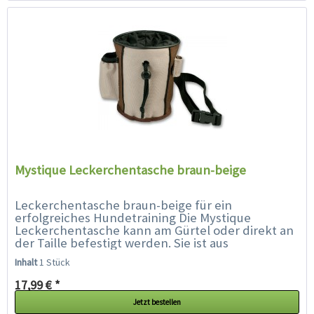
Mystique Leckerchentasche braun-beige
Leckerchentasche braun-beige für ein
erfolgreiches Hundetraining Die Mystique
Leckerchentasche kann am Gürtel oder direkt an
der Taille befestigt werden. Sie ist aus
abwaschbaren Material, kann mit einem
Inhalt
1 Stück
Zugband...
17,99 € *
Jetzt bestellen