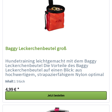
Baggy Leckerchenbeutel groß
Hundetraining leichtgemacht mit dem Baggy
Leckerchenbeutel Die Vorteile des Baggy
Leckerchenbeutel auf einen Blick: aus
hochwertigem, strapazierfähigem Nylon optimal
für Leckerlies stabiler Ringeinsatz...
Inhalt
1 Stück
4,99 € *
Jetzt bestellen