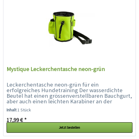
Mystique Leckerchentasche neon-grün
Leckerchentasche neon-grün für ein
erfolgreiches Hundetraining Der wasserdichte
Beutel hat einen grössenverstellbaren Bauchgurt,
aber auch einen leichten Karabiner an der
Rückseite um ihn an Hose oder Jacke...
Inhalt
1 Stück
17,99 € *
Jetzt bestellen