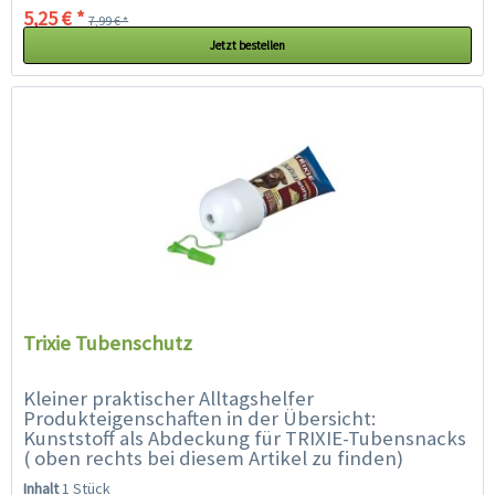
5,25 € *
7,99 € *
Jetzt bestellen
Trixie Tubenschutz
Kleiner praktischer Alltagshelfer
Produkteigenschaften in der Übersicht:
Kunststoff als Abdeckung für TRIXIE-Tubensnacks
( oben rechts bei diesem Artikel zu finden)
verhindert das Zerbeißen der Tube...
Inhalt
1 Stück