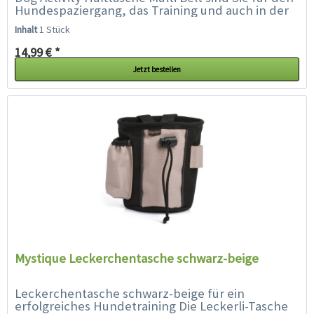
Hundespaziergang, das Training und auch in der
Freizeit...
Inhalt
1 Stück
14,99 € *
Jetzt bestellen
Mystique Leckerchentasche schwarz-beige
Leckerchentasche schwarz-beige für ein
erfolgreiches Hundetraining Die Leckerli-Tasche