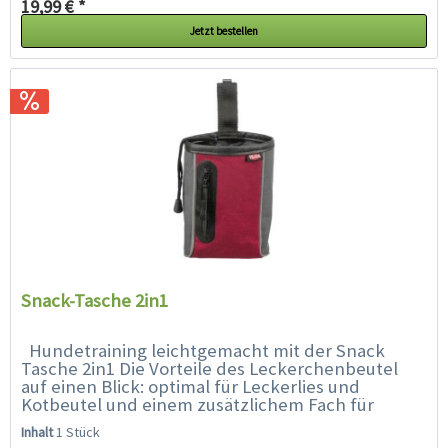
19,99 € *
Jetzt bestellen
Snack-Tasche 2in1
Hundetraining leichtgemacht mit der Snack
Tasche 2in1 Die Vorteile des Leckerchenbeutel
auf einen Blick: optimal für Leckerlies und
Kotbeutel und einem zusätzlichem Fach für
Trainingszubehör, z.B. Clicker, etc. mit...
Inhalt
1 Stück