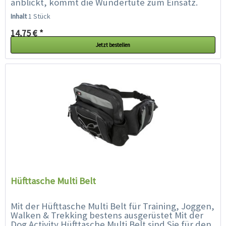
anblickt, kommt die Wundertüte zum Einsatz.
Diesen Snackbeutel gibt`s in zwei Größen und...
Inhalt
1 Stück
14,75 € *
Jetzt bestellen
Hüfttasche Multi Belt
Mit der Hüfttasche Multi Belt für Training, Joggen,
Walken & Trekking bestens ausgerüstet Mit der
Dog Activity Hüfttasche Multi Belt sind Sie für den