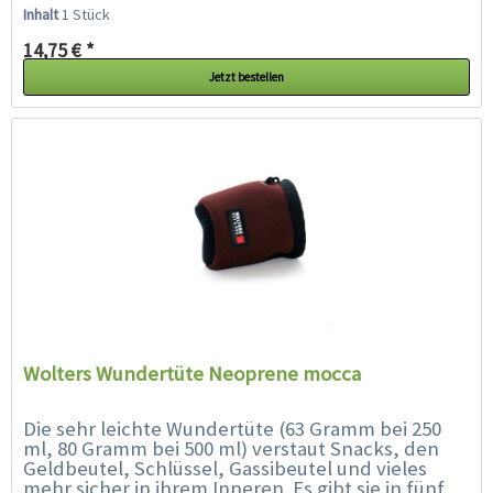
Knallfarben (aqua, mango, kiwi,...
Inhalt
1 Stück
14,75 € *
Jetzt bestellen
Wolters Wundertüte Neoprene mocca
Die sehr leichte Wundertüte (63 Gramm bei 250
ml, 80 Gramm bei 500 ml) verstaut Snacks, den
Geldbeutel, Schlüssel, Gassibeutel und vieles
mehr sicher in ihrem Inneren. Es gibt sie in fünf