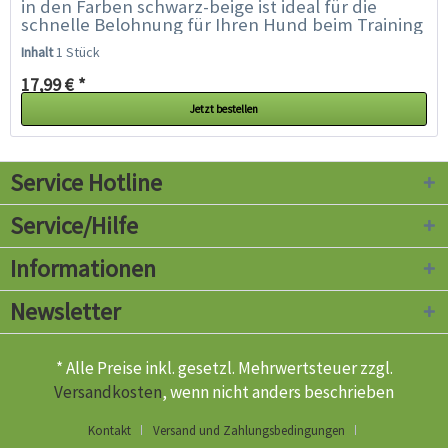
in den Farben schwarz-beige ist ideal für die
schnelle Belohnung für Ihren Hund beim Training
oder Ausstellungen. Der wasserdichte...
Inhalt
1 Stück
17,99 € *
Jetzt bestellen
Service Hotline
Service/Hilfe
Informationen
Newsletter
* Alle Preise inkl. gesetzl. Mehrwertsteuer zzgl.
Versandkosten
, wenn nicht anders beschrieben
Kontakt
Versand und Zahlungsbedingungen