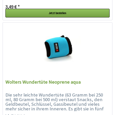
3,49 € *
Jetzt bestellen
Wolters Wundertüte Neoprene aqua
Die sehr leichte Wundertüte (63 Gramm bei 250
ml, 80 Gramm bei 500 ml) verstaut Snacks, den
Geldbeutel, Schlüssel, Gassibeutel und vieles
mehr sicher in ihrem Inneren. Es gibt sie in fünf
Knallfarben (aqua, mango, kiwi,...