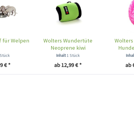
f für Welpen
Wolters Wundertüte
Wolters
Neoprene kiwi
Hunde
hi
 Stück
Inhalt
1 Stück
Inha
9 € *
ab 12,99 € *
ab 