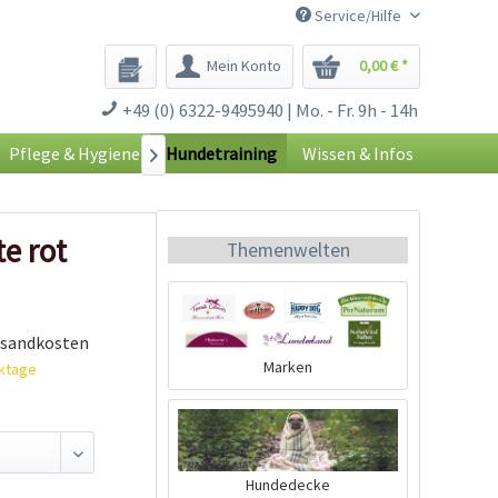
Service/Hilfe
Mein Konto
0,00 € *
+49 (0) 6322-9495940 | Mo. - Fr. 9h - 14h
Pflege & Hygiene
Hundetraining
Wissen & Infos

e rot
Themenwelten
rsandkosten
Marken
rktage
Hundedecke