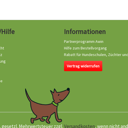
/Hilfe
Informationen
Partnerprogramm Awin
cht
Hilfe zum Bestellvorgang
tz
Rabatt für Hundeschulen, Züchter un
ung
Vertrag widerrufen
se
kl. gesetzl. Mehrwertsteuer zzgl.
Versandkosten
, wenn nicht an