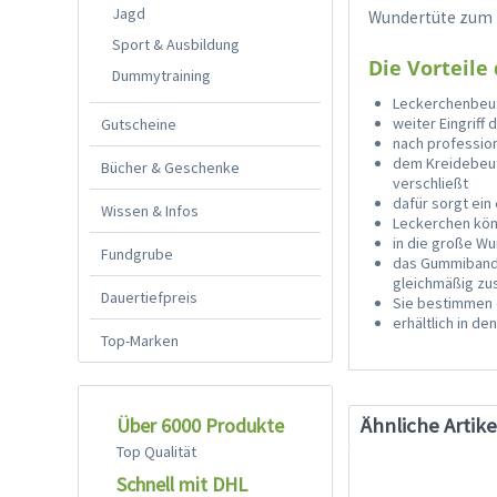
Jagd
Wundertüte zum E
Sport & Ausbildung
Die Vorteile
Dummytraining
Leckerchenbeut
weiter Eingriff 
Gutscheine
nach professio
dem Kreidebeut
Bücher & Geschenke
verschließt
dafür sorgt ei
Wissen & Infos
Leckerchen könn
in die große Wu
Fundgrube
das Gummiband i
gleichmäßig zu
Dauertiefpreis
Sie bestimmen d
erhältlich in d
Top-Marken
Ähnliche Artike
Über 6000 Produkte
Top Qualität
Schnell mit DHL