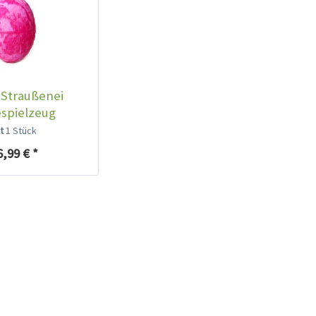
 Straußenei
spielzeug
mbeere
lt
1 Stück
6,99 € *