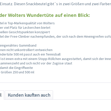
insatz. Diesen Snackbeutel gibt`s in zwei Größen und zwei Farben
 der Wolters Wundertüte auf einen Blick:
el in Top-Markenqualität von Wolters
der viel Platz für Leckerchen bietet
nellen Gesichtspunkten konzipiert
el der Free-Climber nachempfunden, der sich nach dem Hineingreifen sofo
n eingenähtes Gummiband
en nicht unkontrolliert entweichen
ndertüte 500 ml passt auch ein Tennisball
st innen extra mit einem Stopp-Röllchen ausgestattet, damit sich der Inn
sammenzieht und sich nicht vor der Zugöse staut
amit die Eingriffweite
en Größen 250 und 500 ml
l
Kunden kauften auch