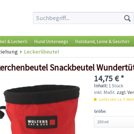
kel & Leckerli
Hund Unterwegs
Halsband, Leine & Geschirr
iehung
Leckerlibeutel
erchenbeutel Snackbeutel Wundertüt
14,75 € *
Inhalt:
1 Stück
inkl. MwSt.
zzgl. Ve
Lieferzeit ca. 5 We
Größe: