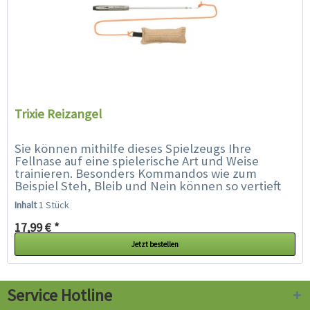
Trixie Reizangel
Sie können mithilfe dieses Spielzeugs Ihre
Fellnase auf eine spielerische Art und Weise
trainieren. Besonders Kommandos wie zum
Beispiel Steh, Bleib und Nein können so vertieft
werden. Aber auch als Spielzeug lässt sich...
Inhalt
1 Stück
17,99 € *
Jetzt bestellen
Service Hotline