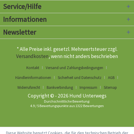
Service/Hilfe
Informationen
Newsletter
* Alle Preise inkl. gesetzl. Mehrwertsteuer zzgl.
Versandkosten
, wenn nicht anders beschrieben
Kontakt
Versand und Zahlungsbedingungen
Händlerinformationen
Sicherheit und Datenschutz
AGB
Widerrufsrecht
Bankverbindung
Impressum
Sitemap
Copyright © - 2026 Hund Unterwegs
Durchschnittliche Bewertung:
4.9
/
5
Bewertungspunkte aus
1322
Bewertungen
Diese Website benutzt Cookies, die für den technischen Betrieb der