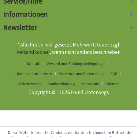
Service/Hilfe
Informationen
Newsletter
* Alle Preise inkl. gesetzl. Mehrwertsteuer zzgl.
Versandkosten
, wenn nicht anders beschrieben
Kontakt
Versand und Zahlungsbedingungen
Händlerinformationen
Sicherheit und Datenschutz
AGB
Widerrufsrecht
Bankverbindung
Impressum
Sitemap
Copyright © - 2026 Hund Unterwegs
Diese Website benutzt Cookies, die für den technischen Betrieb der