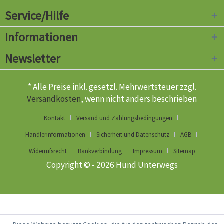
Service/Hilfe
Informationen
Newsletter
* Alle Preise inkl. gesetzl. Mehrwertsteuer zzgl.
Versandkosten
, wenn nicht anders beschrieben
Kontakt
Versand und Zahlungsbedingungen
Händlerinformationen
Sicherheit und Datenschutz
AGB
Widerrufsrecht
Bankverbindung
Impressum
Sitemap
Copyright © - 2026 Hund Unterwegs