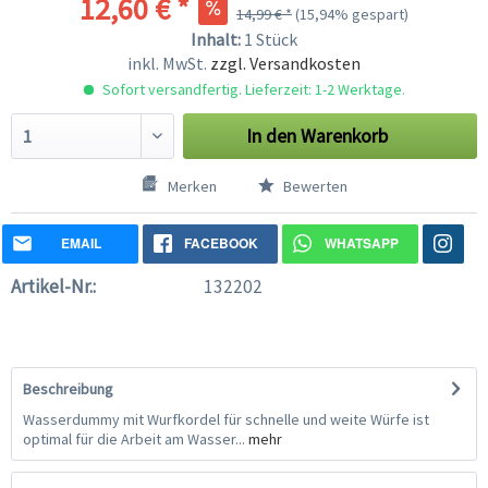
12,60 € *
14,99 € *
(15,94% gespart)
Inhalt:
1 Stück
inkl. MwSt.
zzgl. Versandkosten
Sofort versandfertig. Lieferzeit: 1-2 Werktage.
In den
Warenkorb
Merken
Bewerten
EMAIL
FACEBOOK
WHATSAPP
Artikel-Nr.:
132202
Beschreibung
Wasserdummy mit Wurfkordel für schnelle und weite Würfe ist
optimal für die Arbeit am Wasser...
mehr