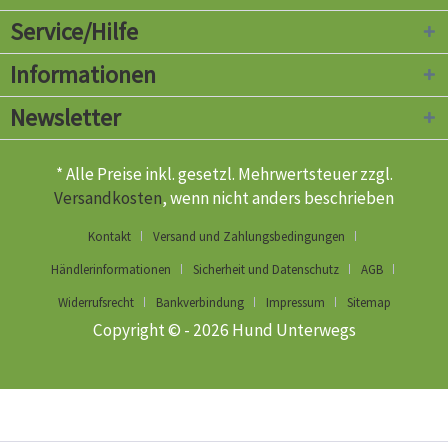
Service/Hilfe
Informationen
Newsletter
* Alle Preise inkl. gesetzl. Mehrwertsteuer zzgl.
Versandkosten
, wenn nicht anders beschrieben
Kontakt
Versand und Zahlungsbedingungen
Händlerinformationen
Sicherheit und Datenschutz
AGB
Widerrufsrecht
Bankverbindung
Impressum
Sitemap
Copyright © - 2026 Hund Unterwegs