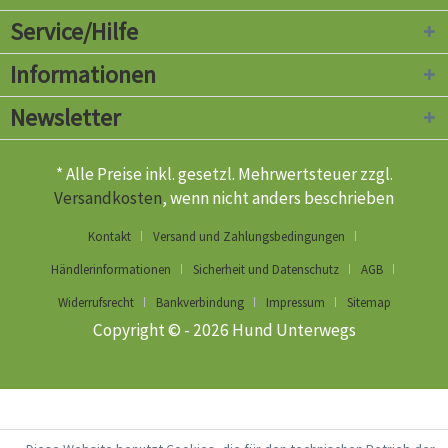
Service/Hilfe
Informationen
Newsletter
* Alle Preise inkl. gesetzl. Mehrwertsteuer zzgl.
Versandkosten
, wenn nicht anders beschrieben
Kontakt
Versand und Zahlungsbedingungen
Händlerinformationen
Sicherheit und Datenschutz
AGB
Widerrufsrecht
Bankverbindung
Impressum
Sitemap
Copyright © - 2026 Hund Unterwegs