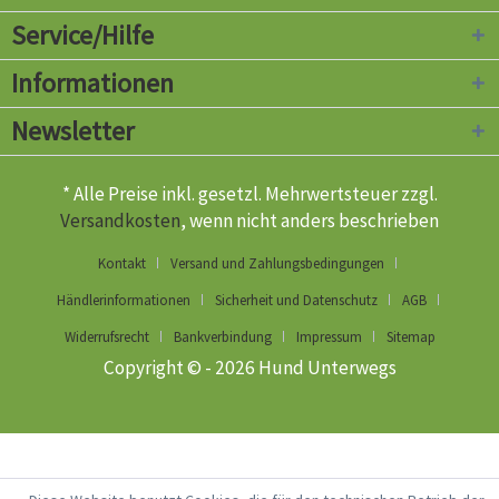
Service/Hilfe
Informationen
Newsletter
* Alle Preise inkl. gesetzl. Mehrwertsteuer zzgl.
Versandkosten
, wenn nicht anders beschrieben
Kontakt
Versand und Zahlungsbedingungen
Händlerinformationen
Sicherheit und Datenschutz
AGB
Widerrufsrecht
Bankverbindung
Impressum
Sitemap
Copyright © - 2026 Hund Unterwegs