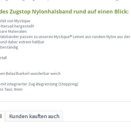
 des Zugstop Nylonhalsband rund auf einen Blick:
ität von Mystique
tterseil hergestellt
bare Materialen
 Halsbänder passen zu unseren Mystique® Leinen aus rundem Nylon aus der 
 und daher extrem haltbar
rbeständig
tall
men Belastbarkeit wunderbar weich
mit integrierter Zug-Begrenzung (Stoppring)
es Taus: 8mm
l
Kunden kauften auch