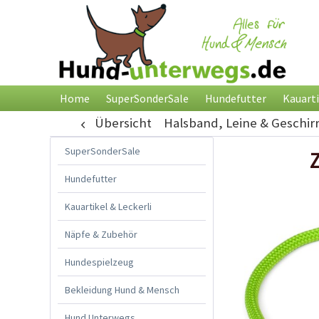
Home
SuperSonderSale
Hundefutter
Kauarti
Übersicht
Halsband, Leine & Geschir
SuperSonderSale
Hundefutter
Kauartikel & Leckerli
Näpfe & Zubehör
Hundespielzeug
Bekleidung Hund & Mensch
Hund Unterwegs