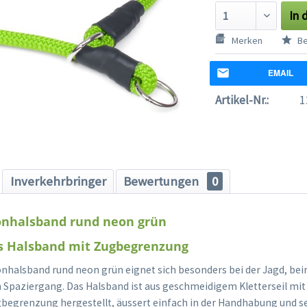
In 
Merken
Be
EMAIL
Artikel-Nr.:
1
Inverkehrbringer
Bewertungen
0
onhalsband rund neon grün
es Halsband mit Zugbegrenzung
nhalsband rund neon grün eignet sich besonders bei der Jagd, bei
n Spaziergang. Das Halsband ist aus geschmeidigem Kletterseil mit 
egrenzung hergestellt, äussert einfach in der Handhabung und se