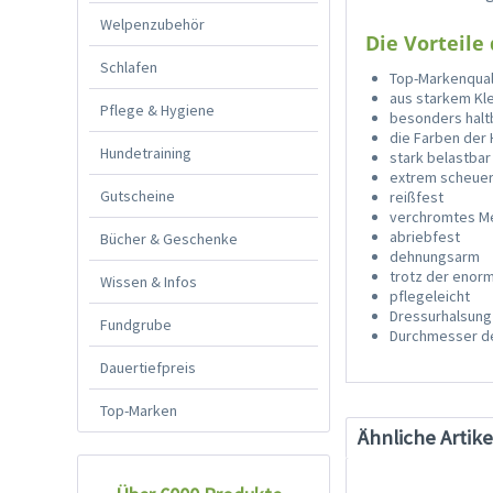
Welpenzubehör
Die Vorteile
Schlafen
Top-Markenqual
aus starkem Kle
Pflege & Hygiene
besonders halt
die Farben der
Hundetraining
stark belastbar
extrem scheue
Gutscheine
reißfest
verchromtes Me
abriebfest
Bücher & Geschenke
dehnungsarm
trotz der enor
Wissen & Infos
pflegeleicht
Dressurhalsung 
Fundgrube
Durchmesser d
Dauertiefpreis
Top-Marken
Ähnliche Artike