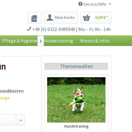
Service/Hilfe
Mein Konto
0,00 € *
+49 (0) 6322-9495940 | Mo. - Fr. 9h - 14h
Pflege & Hygiene
Hundetraining
Wissen & Infos

ün
Themenwelten
rsandkosten
rktage
Hundetraining