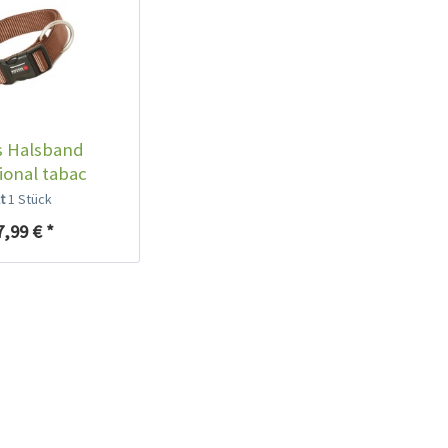
s Halsband
ional tabac
lt
1 Stück
7,99 € *