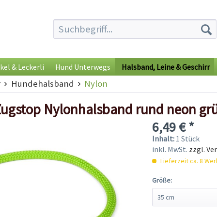
kel & Leckerli
Hund Unterwegs
Halsband, Leine & Geschirr
r
Hundehalsband
Nylon
Zugstop Nylonhalsband rund neon gr
6,49 € *
Inhalt:
1 Stück
inkl. MwSt.
zzgl. Ve
Lieferzeit ca. 8 We
Größe: