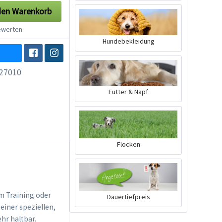
den
Warenkorb
werten
Hundebekleidung
27010
Futter & Napf
Flocken
m Training oder
Dauertiefpreis
einer speziellen,
hr haltbar.