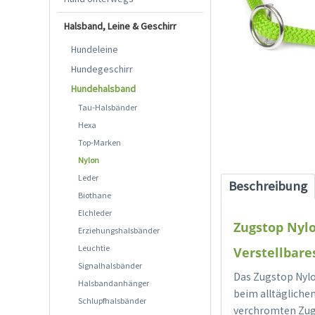
Halsband, Leine & Geschirr
Hundeleine
Hundegeschirr
Hundehalsband
Tau-Halsbänder
Hexa
Top-Marken
Nylon
Leder
Beschreibung
Biothane
Elchleder
Zugstop Nyl
Erziehungshalsbänder
Leuchtie
Verstellbar
Signalhalsbänder
Das Zugstop Nylo
Halsbandanhänger
beim alltägliche
Schlupfhalsbänder
verchromten Zugb