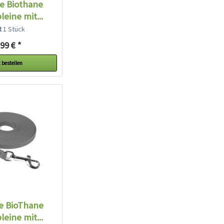
e Biothane
eine mit...
lt
1 Stück
99 € *
 bestellen
e BioThane
eine mit...