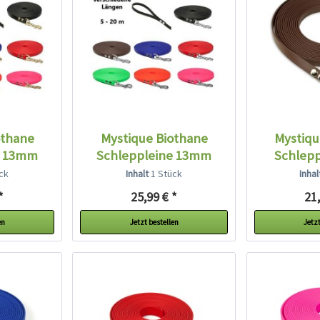
othane
Mystique Biothane
Mystiqu
e 13mm
Schleppleine 13mm
Schleppl
breit...
ck
Inhalt
1 Stück
Inha
*
25,99 € *
21,
en
Jetzt bestellen
Jetzt