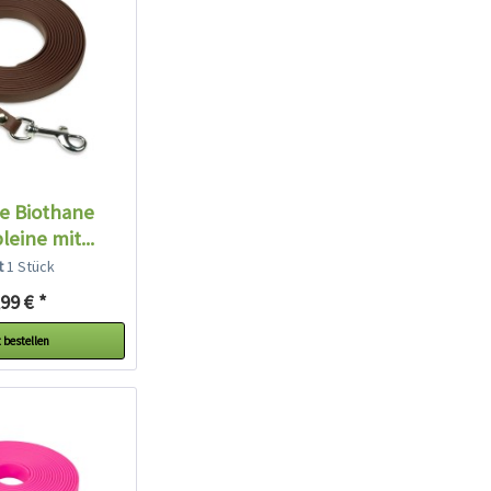
e Biothane
eine mit...
lt
1 Stück
99 € *
 bestellen