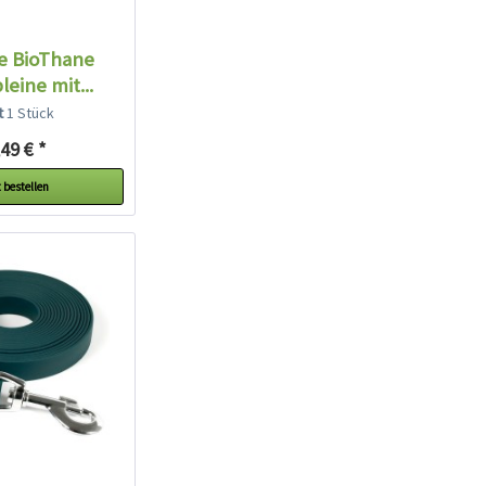
e BioThane
eine mit...
lt
1 Stück
49 € *
 bestellen