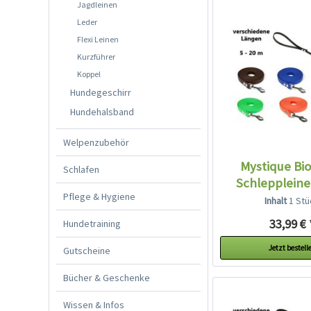
Jagdleinen
Leder
Flexi Leinen
Kurzführer
Koppel
Hundegeschirr
Hundehalsband
Welpenzubehör
Mystique Bi
Schlafen
Schlepplein
Pflege & Hygiene
breit...
Inhalt
1 Stü
33,99 € 
Hundetraining
Jetzt bestell
Gutscheine
Bücher & Geschenke
Wissen & Infos