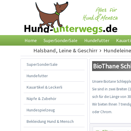
Home
SuperSonderSale
Hundefutter
Kauarti
Halsband, Leine & Geschirr
Hundelein
SuperSonderSale
BioThane Sch
Hundefutter
Unsere
Biotane
Schlepple
Kauartikel & Leckerli
Sie sind in zwei Breiten (
sich für die Länge von
3
Näpfe & Zubehör
Wir bieten Ihnen 7 tren
Hundespielzeug
oder Chrom.
Bekleidung Hund & Mensch