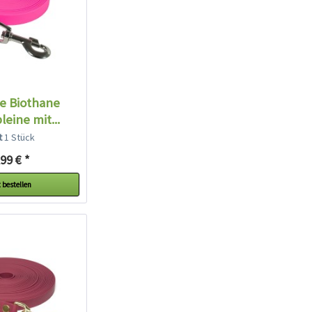
e Biothane
eine mit...
lt
1 Stück
99 € *
 bestellen