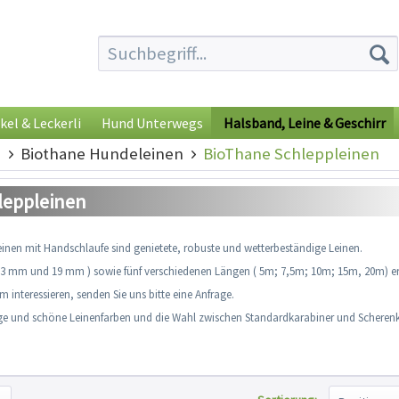
kel & Leckerli
Hund Unterwegs
Halsband, Leine & Geschirr
e
Biothane Hundeleinen
BioThane Schleppleinen
leppleinen
inen mit Handschlaufe sind genietete, robuste und wetterbeständige Leinen.
13 mm
und 19
mm ) sowie
fünf verschiedenen Längen
( 5m
;
7,5m
;
10m
;
15m
, 20m) er
0m
interessieren, senden Sie uns bitte eine Anfrage.
dige und schöne Leinenfarben und die Wahl zwischen Standardkarabiner und Scherenk