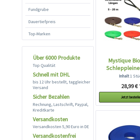
Fundgrube
Dauertiefpreis
Top-Marken
Über 6000 Produkte
Mystique Bi
Top Qualität
Schlepplein
Schnell mit DHL
breit...
Inhalt
1 Stü
bis 12 Uhr bestellt, taggleicher
28,99 € 
Versand
Sicher Bezahlen
Jetzt bestell
Rechnung, Lastschrift, Paypal,
Kreditkarte
Versandkosten
Versandkosten 5,90 Euro in DE
Versandkostenfrei