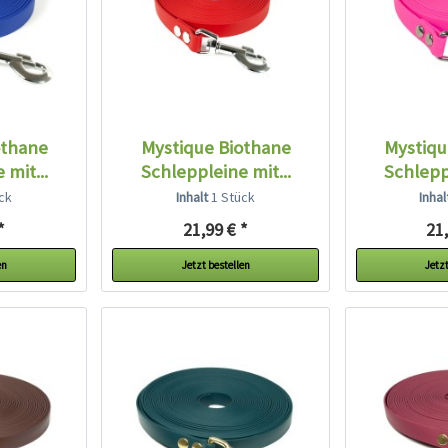
othane
Mystique Biothane
Mystiqu
 mit...
Schleppleine mit...
Schleppl
ck
Inhalt
1 Stück
Inha
*
21,99 € *
21,
en
Jetzt bestellen
Jetzt