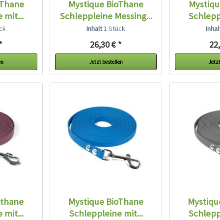
oThane
Mystique BioThane
Mystiqu
 mit...
Schleppleine Messing...
Schleppl
ck
Inhalt
1 Stück
Inha
*
26,30 € *
22,
en
Jetzt bestellen
Jetzt
othane
Mystique BioThane
Mystiqu
 mit...
Schleppleine mit...
Schleppl