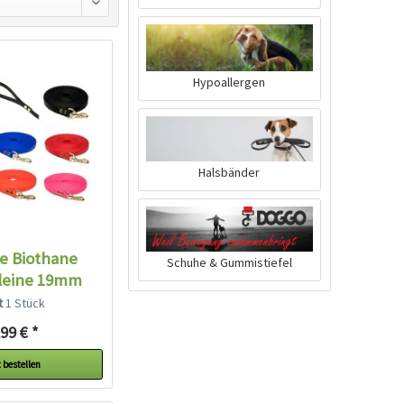
Hypoallergen
Halsbänder
e Biothane
Schuhe & Gummistiefel
leine 19mm
eit...
lt
1 Stück
99 € *
 bestellen