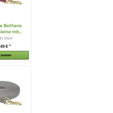
e Biothane
eine mit...
lt
1 Stück
49 € *
 bestellen