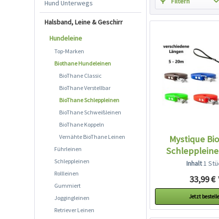
Filtern
Hund Unterwegs
Halsband, Leine & Geschirr
Hundeleine
Top-Marken
Biothane Hundeleinen
BioThane Classic
BioThane Verstellbar
BioThane Schleppleinen
BioThane Schweißleinen
BioThane Koppeln
Vernähte BioThane Leinen
Mystique Bi
Führleinen
Schlepplein
breit...
Schleppleinen
Inhalt
1 Stü
Rollleinen
33,99 € 
Gummiert
Jetzt bestell
Joggingleinen
Retriever Leinen