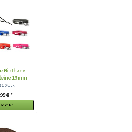
e Biothane
leine 13mm
eit...
lt
1 Stück
99 € *
 bestellen