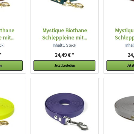
othane
Mystique Biothane
Mystiqu
 mit...
Schleppleine mit...
Schleppl
ck
Inhalt
1 Stück
Inha
*
24,49 € *
24,
en
Jetzt bestellen
Jetzt