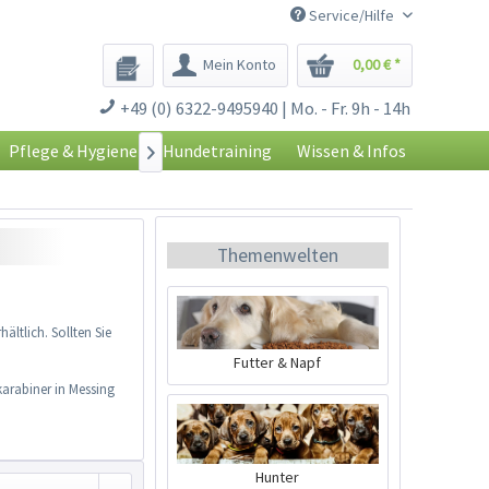
Service/Hilfe
Mein Konto
0,00 € *
+49 (0) 6322-9495940 | Mo. - Fr. 9h - 14h
Pflege & Hygiene
Hundetraining
Wissen & Infos

Themenwelten
hältlich. Sollten Sie
Futter & Napf
arabiner in Messing
Hunter