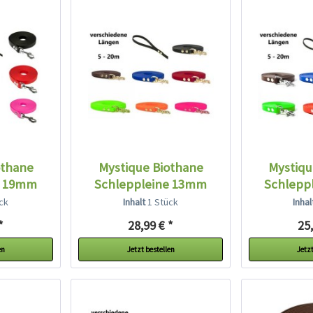
othane
Mystique Biothane
Mystiqu
e 19mm
Schleppleine 13mm
Schlepp
breit...
br
ck
Inhalt
1 Stück
Inha
*
28,99 € *
25,
en
Jetzt bestellen
Jetzt