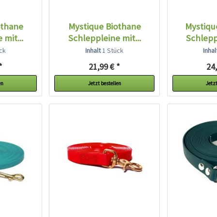
othane
Mystique Biothane
Mystiqu
 mit...
Schleppleine mit...
Schleppl
ck
Inhalt
1 Stück
Inha
*
21,99 € *
24,
en
Jetzt bestellen
Jetzt