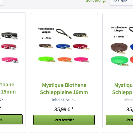
Sortierung:
othane
Mystique Biothane
Mystiqu
e 19mm
Schleppleine 19mm
Schlepp
breit...
br
ck
Inhalt
1 Stück
Inha
*
35,99 € *
35,
en
Jetzt bestellen
Jetzt