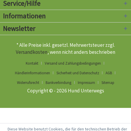
Service/Hilfe
Informationen
Newsletter
* Alle Preise inkl. gesetzl. Mehrwertsteuer zzgl.
Versandkosten
, wenn nicht anders beschrieben
Kontakt
Versand und Zahlungsbedingungen
Händlerinformationen
Sicherheit und Datenschutz
AGB
Widerrufsrecht
Bankverbindung
Impressum
Sitemap
Copyright © - 2026 Hund Unterwegs
Diese Website benutzt Cookies, die für den technischen Betrieb der