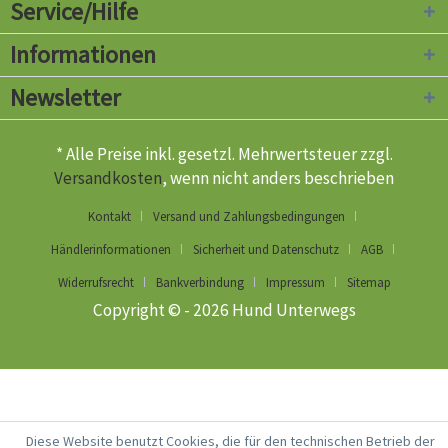
Service/Hilfe
Informationen
Newsletter
* Alle Preise inkl. gesetzl. Mehrwertsteuer zzgl.
Versandkosten
, wenn nicht anders beschrieben
Kontakt
Versand und Zahlungsbedingungen
Händlerinformationen
Sicherheit und Datenschutz
AGB
Widerrufsrecht
Bankverbindung
Impressum
Sitemap
Copyright © - 2026 Hund Unterwegs
Diese Website benutzt Cookies, die für den technischen Betrieb der